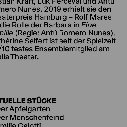
tian Kraft, Luk Perceval und Antú
ero Nunes. 2019 erhielt sie den
aterpreis Hamburg – Rolf Mares
 die Rolle der Barbara in
Eine
ilie
(Regie: Antú Romero Nunes).
hérine Seifert ist seit der Spielzeit
/10 festes Ensemblemitglied am
lia Theater.
TUELLE STÜCKE
er Apfelgarten
er Menschenfeind
milia Galotti