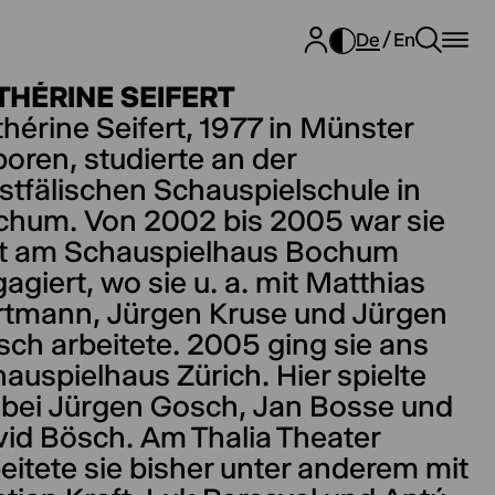
De
En
THÉRINE SEIFERT
hérine Seifert, 1977 in Münster
oren, studierte an der
tfälischen Schauspielschule in
chum. Von 2002 bis 2005 war sie
st am Schauspielhaus Bochum
agiert, wo sie u. a. mit Matthias
rtmann, Jürgen Kruse und Jürgen
ch arbeitete. 2005 ging sie ans
auspielhaus Zürich. Hier spielte
 bei Jürgen Gosch, Jan Bosse und
id Bösch. Am Thalia Theater
eitete sie bisher unter anderem mit