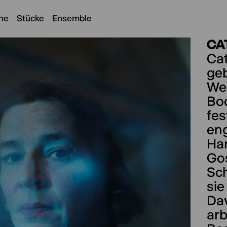
ne
Stücke
Ensemble
CA
Cat
geb
Wes
Bo
fe
eng
Ha
Gos
Sch
sie
Dav
arb