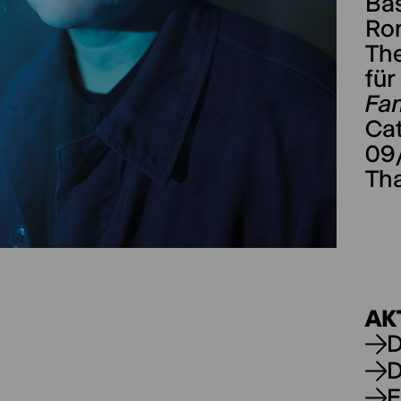
Bas
Rom
The
für
Fam
Cat
09
Tha
AK
D
D
E