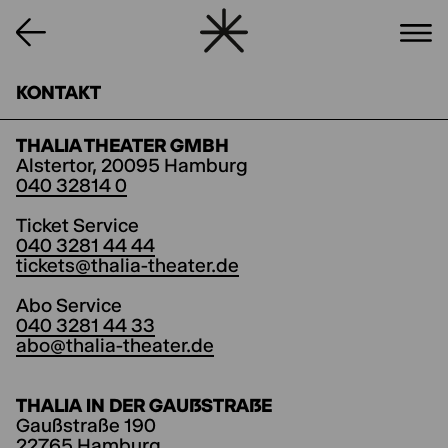
KONTAKT
THALIA THEATER GMBH
Alstertor, 20095 Hamburg
040 32814 0
Ticket Service
040 3281 44 44
tickets@thalia-theater.de
Abo Service
040 3281 44 33
abo@thalia-theater.de
THALIA IN DER GAUẞSTRAẞE
Gaußstraße 190
22765 Hamburg