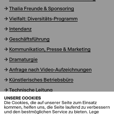
→
Thalia Freunde & Sponsoring
→
Vielfalt: Diversitäts-Programm
→
Intendanz
→
Geschäftsführung
→
Kommunikation, Presse & Marketing
→
Dramaturgie
→
Anfrage nach Video-Aufzeichnungen
→
Künstlerisches Betriebsbüro
→
Technische Leitung
UNSERE COOKIES
→
Compliance
Die Cookies, die auf unserer Seite zum Einsatz
kommen, helfen uns, die Seite laufend zu verbessern
→
Datenschutz
und den bestmöglichen Service zu bieten. Lege