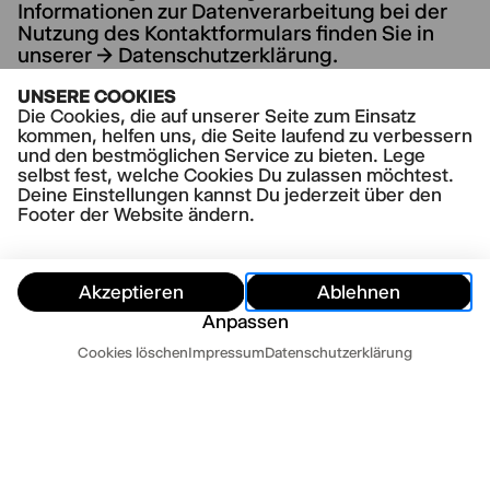
Informationen zur Datenverarbeitung bei der
Nutzung des Kontaktformulars finden Sie in
unserer → Datenschutzerklärung.
UNSERE COOKIES
Abschicken
Die Cookies, die auf unserer Seite zum Einsatz
kommen, helfen uns, die Seite laufend zu verbessern
und den bestmöglichen Service zu bieten. Lege
selbst fest, welche Cookies Du zulassen möchtest.
Deine Einstellungen kannst Du jederzeit über den
Footer der Website ändern.
Akzeptieren
Ablehnen
Anpassen
Termine
Cookies löschen
Impressum
Datenschutzerklärung
Ausblenden
Heute
Morgen
Kontakt
Newsletter
Presse
Impressum
Datenschutz
AGB