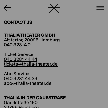
CONTACT US
THALIA THEATER GMBH
Alstertor, 20095 Hamburg
040 32814 0
Ticket Service
040 3281 44 44
tickets@thalia-theater.de
Abo Service
040 3281 44 33
abo@thalia-theater.de
THALIA IN DER GAUẞSTRAẞE
Gaußstraße 190
22765 Hamburg