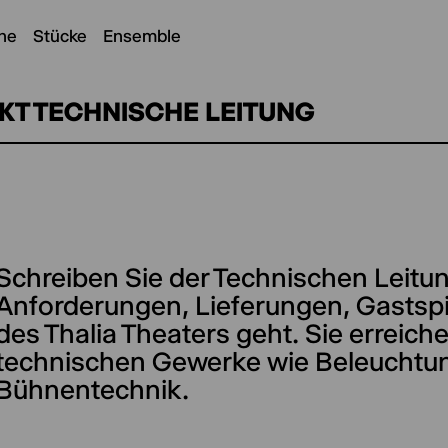
ne
Stücke
Ensemble
KT TECHNISCHE LEITUNG
Schreiben Sie der Technischen Leitu
(optional)
Anforderungen, Lieferungen, Gastspi
des Thalia Theaters geht. Sie erreich
technischen Gewerke wie Beleuchtun
Bühnentechnik.