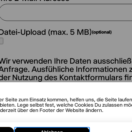
Datei-Upload (max. 5 MB)
(optional)
Wir verwenden Ihre Daten ausschließl
Anfrage. Ausfühliche Informationen 
der Nutzung des Kontaktformulars fi
Datenschutzerklärung.
rer Seite zum Einsatz kommen, helfen uns, die Seite lauf
Abschicken
bieten. Lege selbst fest, welche Cookies Du zulassen mö
ederzeit über den Footer der Website ändern.