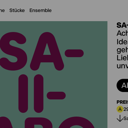
ne
Stücke
Ensemble
SA
SA-
SA-
Ach
Ide
geh
Lie
un
II-
II-
A
PREI
2
Preis
S