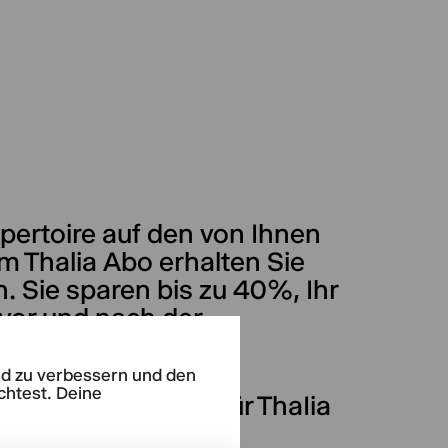
ertoire auf den von Ihnen
 Thalia Abo erhalten Sie
n. Sie sparen bis zu 40%, Ihr
 vor und nach der
 möglich!
end zu verbessern und den
chtest. Deine
 pro Inszenierung für ThaIia