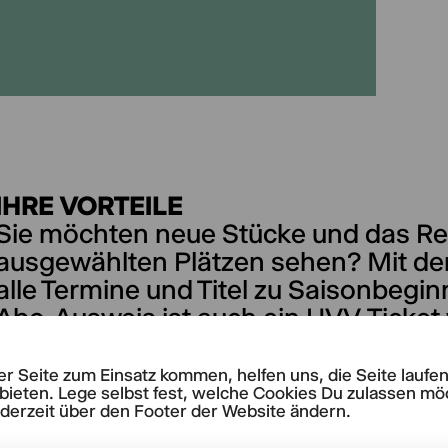
IHRE VORTEILE
Sie möchten neue Stücke und das Rep
ausgewählten Plätzen sehen? Mit dem
alle Termine und Titel zu Saisonbegin
Abo-Ausweis ist auch ein HVV-Ticket
Aufführung. Der Einstieg ist jederzeit
rer Seite zum Einsatz kommen, helfen uns, die Seite lauf
bieten. Lege selbst fest, welche Cookies Du zulassen mö
50% Rabatt auf bis zu zwei Tickets
ederzeit über den Footer der Website ändern.
Gaußstraße