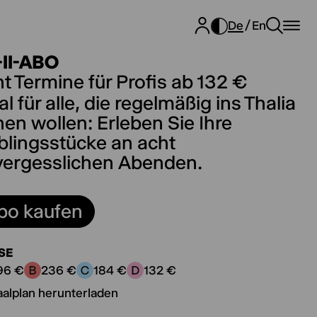
De
En
-II-ABO
t Termine für Profis ab 132 €
al für alle, die regelmäßig ins Thalia
en wollen: Erleben Sie Ihre
blingsstücke an acht
vergesslichen Abenden.
bo kaufen
SE
96 €
236 €
184 €
132 €
kategorie A:
Preiskategorie B:
Preiskategorie C:
Preiskategorie D:
aalplan herunterladen