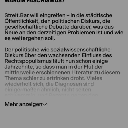
WARUM FASCHISMUS?
Streit.Bar will eingreifen – in die städtische
Öffentlichkeit, den politischen Diskurs, die
gesellschaftliche Debatte darüber, was das
Neue an den derzeitigen Problemen ist und wie
es weitergehen soll.
Der politische wie sozialwissenschaftliche
Diskurs über den wachsenden Einfluss des
Rechtspopulismus läuft nun schon einige
Jahrzehnte, so dass man in der Flut der
mittlerweile erschienenen Literatur zu diesem
Thema schier zu ertrinken droht. Vieles
wiederholt sich, die Diagnosen sind
einigermaßen ähnlich, nicht selten
schwammig, und Rezepte gegen den
Rechtsruck sind nicht wirklich in Sicht.
Mehr anzeigen
Einigermaßen neu ist immerhin die zunehmend
diskutierte Frage, ob man nicht besser über
einen neuen Faschismus reden sollte. Genau
dies wollen wir in der Streit.Bar tun und dabei