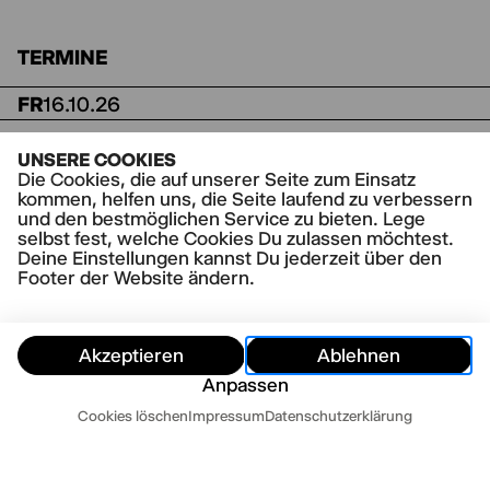
TERMINE
FR
16.10.26
20.00-22.00,
Thalia Gaußstraße
UNSERE COOKIES
Premiere, anschließend Premierenparty
Die Cookies, die auf unserer Seite zum Einsatz
DAS WUTSCHWERT MUSS MAN
kommen, helfen uns, die Seite laufend zu verbessern
HERAUSZIEHEN, BEVOR ES WEITERGEHT
und den bestmöglichen Service zu bieten. Lege
von Meine Damen und Herren mit Gob Squad
selbst fest, welche Cookies Du zulassen möchtest.
Eine Kooperation von Kampnagel in
Deine Einstellungen kannst Du jederzeit über den
Footer der Website ändern.
Kooperation mit dem Thalia Theater
Tickets
ab 35 € / erm. ab 17 €
Akzeptieren
Ablehnen
SA
17.10.26
Anpassen
20.00-22.00,
Thalia Gaußstraße
Termine
Cookies löschen
Impressum
Datenschutzerklärung
DAS WUTSCHWERT MUSS MAN
HERAUSZIEHEN, BEVOR ES WEITERGEHT
von Meine Damen und Herren mit Gob Squad
Ausblenden
Eine Kooperation von Kampnagel in