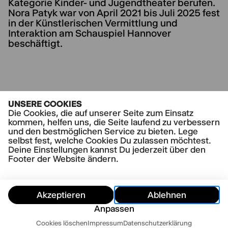
Kategorie Kinder- und Jugendtheater berufen.
Nora Patyk war von April 2021 bis Juli 2025 fest
in der Künstlerischen Vermittlung und
Interaktion am Schauspiel Hannover
beschäftigt.
UNSERE COOKIES
AKTUELLE STÜCKE
Die Cookies, die auf unserer Seite zum Einsatz
Heute Nacht um 03.34 Uhr
kommen, helfen uns, die Seite laufend zu verbessern
und den bestmöglichen Service zu bieten. Lege
selbst fest, welche Cookies Du zulassen möchtest.
Deine Einstellungen kannst Du jederzeit über den
Footer der Website ändern.
Akzeptieren
Ablehnen
Anpassen
Termine
Cookies löschen
Impressum
Datenschutzerklärung