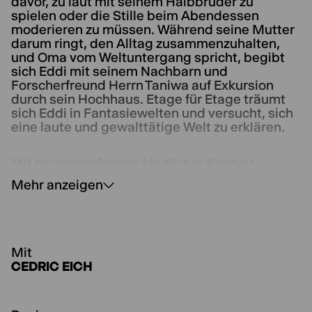
davor, zu laut mit seinem Halbbruder zu
spielen oder die Stille beim Abendessen
moderieren zu müssen. Während seine Mutter
darum ringt, den Alltag zusammenzuhalten,
und Oma vom Weltuntergang spricht, begibt
sich Eddi mit seinem Nachbarn und
Forscherfreund Herrn Taniwa auf Exkursion
durch sein Hochhaus. Etage für Etage träumt
sich Eddi in Fantasiewelten und versucht, sich
eine laute und gewalttätige Welt zu erklären.
Mit herzzerreißender kindlicher Klarheit
beschreibt Eddi die Missstände in seiner
Mehr anzeigen
Familie als Normalität. Uta Bierbaums Stück
erzählt von Monstern und Meteoriten, von
haltlosen Träumen und sicherer Zuflucht – und
davon, was es heißt, zu schnell erwachsen
werden zu müssen.
Mit
CEDRIC EICH