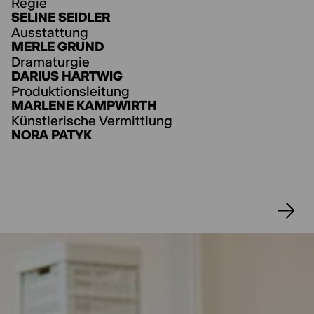
Regie
Regisseurin Seline Seidler studierte Szenische
SELINE SEIDLER
Künste an der Universität Hildesheim und
Ausstattung
inszeniert erstmals das Klassenzimmerstück
MERLE GRUND
am Thalia Theater. Mit unserem neuen
Dramaturgie
Klassenzimmerstück kommen wir direkt zu
DARIUS HARTWIG
Ihnen in Hamburgs Schule.
Produktionsleitung
MARLENE KAMPWIRTH
Künstlerische Vermittlung
NORA PATYK