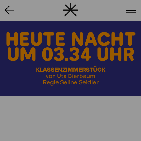
HEUTE NACHT
UM 03.34 UHR
KLASSENZIMMERSTÜCK
von Uta Bierbaum
Regie Seline Seidler