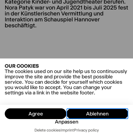
Kategorie Kinder- und Jugendtheater berufen.
Nora Patyk war von April 2021 bis Juli 2025 fest
in der Künstlerischen Vermittlung und
Interaktion am Schauspiel Hannover
beschäftigt.
CURRENT PLAYS
OUR COOKIES
Heute Nacht um 03.34 Uhr
The cookies used on our site help us to continuously
improve the site and provide the best possible
service. You can decide for yourself which cookies
you would like to accept. You can change your
settings via a link in the website footer.
Agree
Ablehnen
Anpassen
Dates
Delete cookies
Imprint
Privacy policy