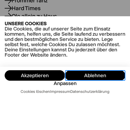
Frommer Tanz
Hard Times
Ole allein zu Haus
Panikherz
UNSERE COOKIES
Die Cookies, die auf unserer Seite zum Einsatz
Sankt Falstaff
kommen, helfen uns, die Seite laufend zu verbessern
und den bestmöglichen Service zu bieten. Lege
selbst fest, welche Cookies Du zulassen möchtest.
Deine Einstellungen kannst Du jederzeit über den
Footer der Website ändern.
Akzeptieren
Ablehnen
Anpassen
Termine
Cookies löschen
Impressum
Datenschutzerklärung
Ausblenden
Heute
Morgen
Kontakt
Newsletter
Presse
Impressum
Datenschutz
AGB
Cookie Einstellungen