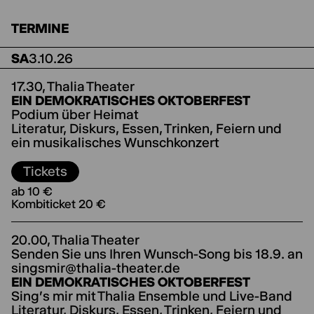
Egal ob′s im Lied um Heimat geht, oder Sie
Heimat damit verbinden: Schicken Sie uns Ihre
TERMINE
Wünsche bis zum 18.9. mit einem persönlichen
Brief, der dazu verlesen wird,
SA
3.10.26
an
singsmir@thalia-theater.de
. Und vergessen
Sie nicht, sich auch eine Karte zu sichern!
17.30,
Thalia Theater
EIN DEMOKRATISCHES OKTOBERFEST
Podium über Heimat
Literatur, Diskurs, Essen, Trinken, Feiern und
ein musikalisches Wunschkonzert
Tickets
ab 10 €
Kombiticket 20 €
20.00,
Thalia Theater
Senden Sie uns Ihren Wunsch-Song bis 18.9. an
singsmir@thalia-theater.de
EIN DEMOKRATISCHES OKTOBERFEST
Sing's mir mit Thalia Ensemble und Live-Band
Literatur, Diskurs, Essen, Trinken, Feiern und