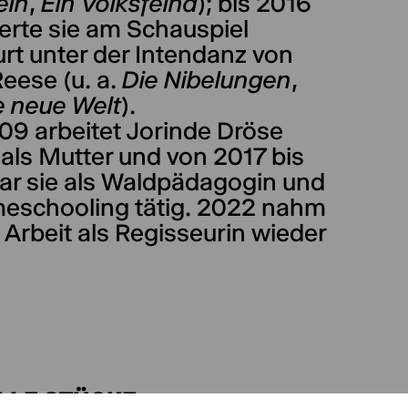
ein
,
Ein Volksfeind
); bis 2016
erte sie am Schauspiel
rt unter der Intendanz von
Reese (u. a.
Die Nibelungen
,
 neue Welt
).
09 arbeitet Jorinde Dröse
als Mutter und von 2017 bis
ar sie als Waldpädagogin und
eschooling tätig. 2022 nahm
e Arbeit als Regisseurin wieder
LLE STÜCKE