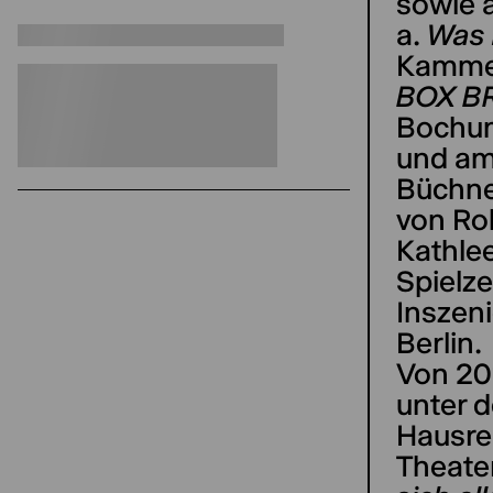
sowie 
a.
Was i
Kammer
BOX B
Bochum
und am
Büchn
von Ro
Kathlee
Spielze
Inszen
Berlin.
Von 20
unter 
Hausre
Theater