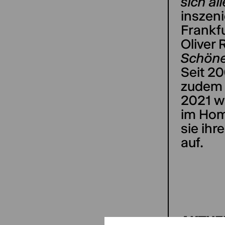
sich all
inszeni
Frankfu
Oliver 
Schöne
Seit 20
zudem 
2021 w
im Hom
sie ihr
auf.
AKTUE