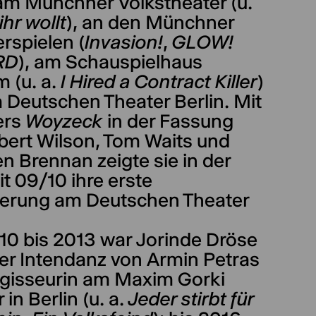
am Münchner Volkstheater (u.
hr wollt
), an den Münchner
spielen (
Invasion!
,
GLOW!
RD
), am Schauspielhaus
 (u. a.
I Hired a Contract Killer
)
 Deutschen Theater Berlin. Mit
ers
Woyzeck
in der Fassung
bert Wilson, Tom Waits und
n Brennan zeigte sie in der
it 09/10 ihre erste
ierung am Deutschen Theater
10 bis 2013 war Jorinde Dröse
der Intendanz von Armin Petras
gisseurin am Maxim Gorki
 in Berlin (u. a.
Jeder stirbt für