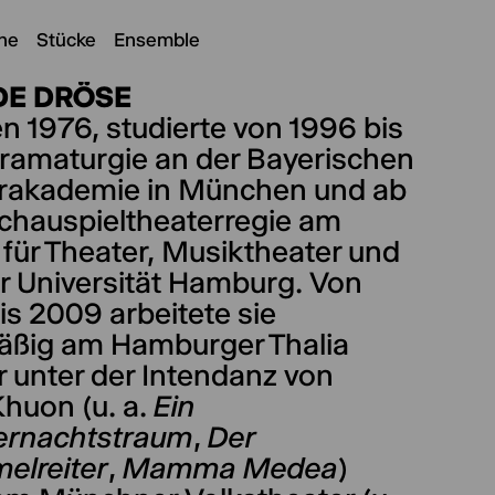
ne
Stücke
Ensemble
DE DRÖSE
n 1976, studierte von 1996 bis
ramaturgie an der Bayerischen
rakademie in München und ab
chauspieltheaterregie am
t für Theater, Musiktheater und
er Universität Hamburg. Von
s 2009 arbeitete sie
äßig am Hamburger Thalia
r unter der Intendanz von
Khuon (u. a.
Ein
rnachtstraum
,
Der
elreiter
,
Mamma Medea
)