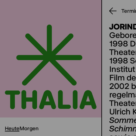
Termi
JORIN
Gebore
1998 D
Theate
1998 S
Institu
Film d
2002 bi
regelm
Theate
Ulrich 
Somme
Schimm
Heute
Morgen