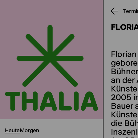
Termi
FLORI
Floria
gebore
Bühnenb
an der
Künste
2005 i
Bauer 
Künste
die Bü
Inszeni
Heute
Morgen