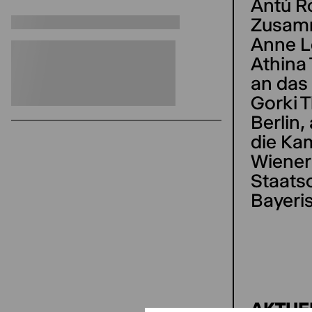
Antú R
Zusamm
Anne L
Athina 
an das
Gorki 
Berlin,
die Ka
Wiener
Staats
Bayeri
AKTUE