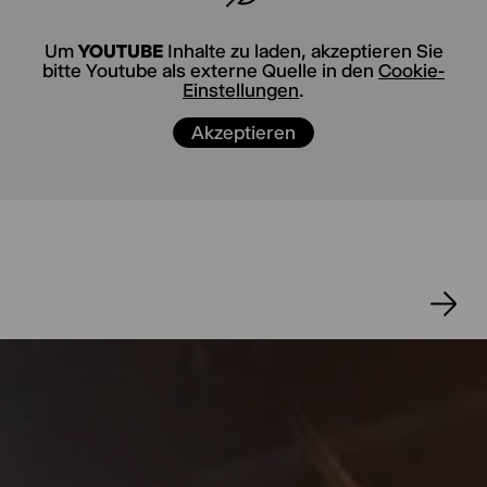
Jelineks jüngstes Werk Asche ist ein zutiefst
persönlicher Text über den Verlust des
geliebten Weggefährten, über Trauer und
Um
YOUTUBE
Inhalte zu laden, akzeptieren Sie
Untröstlichkeit, über das Empfinden, der Welt
bitte Youtube als externe Quelle in den
Cookie-
abhanden zu kommen, wenn der eine Mensch
Einstellungen
.
nicht mehr da ist, »verzogen ins Nichts«. Und
was passiert, wenn uns obendrein die Welt,
Akzeptieren
unser Planet abhandenkommt? Das hatte doch
einmal so schön angefangen mit der
Schöpfung. Die Schönheit der Natur! Und
plötzlich ist sie so grausam. »Was waren wir
doch für böse Gäste! Nimmer hielten wir Ruh,
nimmer hielten wir Rast!« Die Erde bröckelt
schon und an den Rändern ist der Saum
runtergetreten. Eine Parallelerde, auf die man
hinüberhüpfen könnte, ist nicht in Sicht.
Elfriede Jelineks Schreiben ist, wie sie selbst
sagt, ein leidenschaftlicher Akt, eine Art Rage.
»Ich sehe, die Regie reicht mir einen Zettel
herein: Alles Asche. Das hab ich schon
vorausgesehen. Ich mache weiter, sogar in der
Wüste würde ich noch weitermachen, im Meer