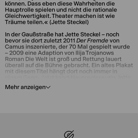
können. Dass eben diese Wahrheiten die
Hauptrolle spielen und nicht die rationale
Gleichwertigkeit. Theater machen ist wie
Träume teilen.« (Jette Steckel)
In der Gaußstraße hat Jette Steckel – noch
bevor sie dort zuletzt 2011
Der Fremde
von
Camus inszenierte, der 70 Mal gespielt wurde
– 2009 eine Adaption von Ilija Trojanows
Roman Die Welt ist groß und Rettung lauert
überall auf die Bühne gebracht. Ein altes Plakat
mit diesem Titel hängt dort noch immer in
einem Gang. Jetzt kehrt Hausregisseurin Jette
Steckel, die in den letzten Jahren am Thalia
Mehr anzeigen
immer für die große Bühne inszeniert hat, noch
einmal in die Gaußstraße zurück. Im Gepäck
zum ersten Mal ein Stück von Elfriede Jelinek,
deren Texte in unterschiedlichsten
Regiehandschriften immer wieder den Weg auf
die verschiedenen Bühnen des Thalia
gefunden haben.