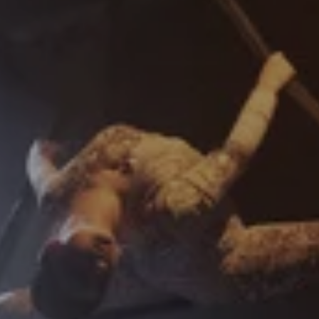
auch, aber nicht lang, bei meinen
Schwimmkünsten.«
Gratulation: Ensemblemitglied Barbara
Nüsse erhielt im Rahmen der 51. Mülheimer
Theatertage den Gordana-Kasanović-
SchauspielerInnenpreis.
In Kooperation mit dem Zirkus Zartinka, einem
Zirkusprojekt des Z*ART e.V.