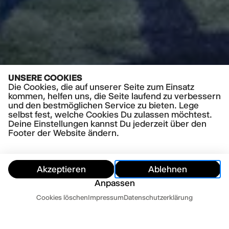
UNSERE COOKIES
Die Cookies, die auf unserer Seite zum Einsatz
kommen, helfen uns, die Seite laufend zu verbessern
und den bestmöglichen Service zu bieten. Lege
selbst fest, welche Cookies Du zulassen möchtest.
Deine Einstellungen kannst Du jederzeit über den
Footer der Website ändern.
Akzeptieren
Ablehnen
Anpassen
PRESSESTIMMEN
Termine
Cookies löschen
Impressum
Datenschutzerklärung
»Poetische Akrobatik« Hamburger Abendblatt
Mehr lesen
Ausblenden