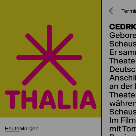
Termi
CEDRI
Geboren
Schaus
Er sam
Theate
Deutsc
Anschli
an der
Theate
währen
Schaus
Im Film
mit Tom
Heute
Morgen