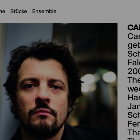
ne
Stücke
Ensemble
CA
Cam
geb
Sch
Fal
200
The
wec
Han
Jam
Sch
Fer
Tha