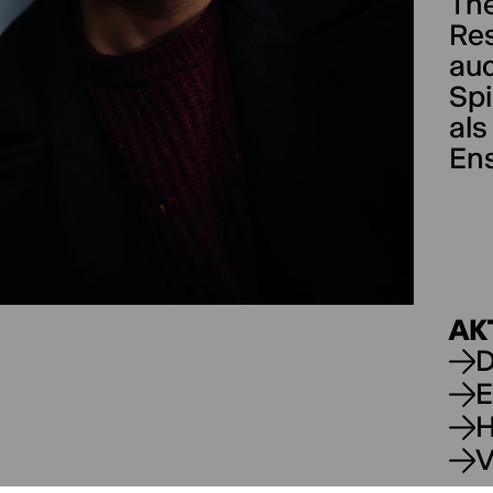
The
Re
auc
Spi
als
Ens
AK
D
E
V