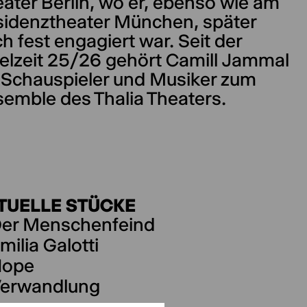
ater Berlin, wo er, ebenso wie am
sidenztheater München, später
h fest engagiert war. Seit der
elzeit 25/26 gehört Camill Jammal
 Schauspieler und Musiker zum
emble des Thalia Theaters.
TUELLE STÜCKE
er Menschenfeind
milia Galotti
Hope
erwandlung