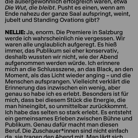
die außergewöhnlich erfolgreich waren, etwa
Die Wut, die bleibt
. Pusht es einen, wenn am
Ende nahezu der ganze Saal aufspringt, weint,
jubelt und Standing Ovations gibt?
NELLIE:
Ja, enorm. Die Premiere in Salzburg
werde ich wahrscheinlich nie vergessen. Wir
waren alle unglaublich aufgeregt. Es hieß
immer, das Publikum sei eher konservativ,
deshalb wussten wir nicht, wie der Abend
aufgenommen werden würde. Ich erinnere
mich an die Schlussszene, an das Black, an den
Moment, als das Licht wieder anging – und die
Menschen aufsprangen. Vielleicht verklärt die
Erinnerung das inzwischen ein wenig, aber
genau so habe ich es erlebt. Besonders ist für
mich, dass bei diesem Stück die Energie, die
man hineingibt, so unmittelbar zurückkommt.
Ich habe das selten so stark erlebt. Es entsteht
ein gemeinsames Erleben zwischen Bühne und
Publikum. Genau dafür macht man diesen
Beruf. Die Zuschauer*innen sind nicht einfach
da, sie tragen den Abend mit. Man lädt sich