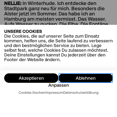
NELLIE:
In Winterhude. Ich entdecke den
Stadtpark ganz neu für mich. Besonders die
Alster jetzt im Sommer. Das habe ich an
Hamburg am meisten vermisst. Das Wasser.
Aufs Wasser zu gucken. Die Elbe. Die Fontäne
auf der Binnenalster und ehrlich gesagt auch
UNSERE COOKIES
den Regen der aus den dunklen Wolken
Die Cookies, die auf unserer Seite zum Einsatz
pladdert.
kommen, helfen uns, die Seite laufend zu verbessern
und den bestmöglichen Service zu bieten. Lege
selbst fest, welche Cookies Du zulassen möchtest.
Deine Einstellungen kannst Du jederzeit über den
Footer der Website ändern.
Akzeptieren
Ablehnen
Anpassen
Termine
Cookies löschen
Impressum
Datenschutzerklärung
Ausblenden
Heute
Morgen