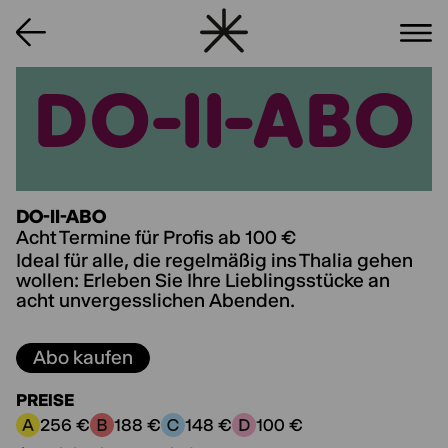
DO-II-ABO
DO-II-ABO
DO-II-ABO
Acht Termine für Profis ab 100 €
Ideal für alle, die regelmäßig ins Thalia gehen
wollen: Erleben Sie Ihre Lieblingsstücke an
acht unvergesslichen Abenden.
Abo kaufen
PREISE
256 €
188 €
148 €
100 €
Preiskategorie A:
Preiskategorie B:
Preiskategorie C:
Preiskategorie D: