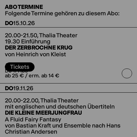
ABO TERMINE
Folgende Termine gehören zu diesem Abo:
DO
15.10.26
20.00-21.50,
Thalia Theater
19.30 Einführung
DER ZERBROCHNE KRUG
von Heinrich von Kleist
Regie Lilja Rupprecht
ABO
Tickets
Do-II-Abo
ab 25 € / erm. ab 14 €
DO
19.11.26
20.00-22.00,
Thalia Theater
mit englischen und deutschen Übertiteln
DIE KLEINE MEERJUNGFRAU
A Fluid Fairy Fantasy
von Bastian Kraft und Ensemble nach Hans
Christian Andersen