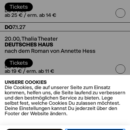
Regie Bastian Kraft
Koproduktion mit dem
ABO
Schauspielhaus Zürich
Tickets
Do-II-Abo
ab 25 € / erm. ab 14 €
DO
7.1.27
20.00,
Thalia Theater
DEUTSCHES HAUS
nach dem Roman von Annette Hess
Regie Jorinde Dröse
ABO
Tickets
Do-II-Abo
ab 19 € / erm. ab 11 €
UNSERE COOKIES
Die Cookies, die auf unserer Seite zum Einsatz
kommen, helfen uns, die Seite laufend zu verbessern
und den bestmöglichen Service zu bieten. Lege
selbst fest, welche Cookies Du zulassen möchtest.
Deine Einstellungen kannst Du jederzeit über den
Footer der Website ändern.