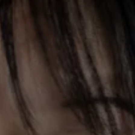
VERGANGENE AUSGABEN:
Fatma Aydemir
15. Januar, 20.00 Uhr
Zum Auftakt ist Fatma Aydemir zu Gast. In
Ihren Romanen, Essays und Kolumnen lotet sie
das Verhalten und die Beziehungen von
Menschen in Zeiten des Bebens, der Putsche
und der Gewalt aus.
Fatma Aydemir, 1986 in Karlsruhe geboren, ist
Schriftstellerin und Journalistin. Für ihren
Debütroman
Ellbogen
(2017) erhielt sie den
Klaus- Michael-Kühne-Preis
und den
Franz-