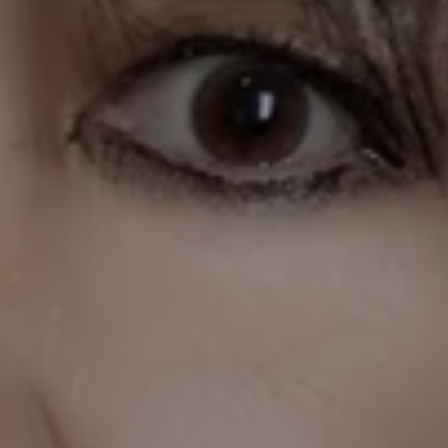
Hessel-Preis
. Gemeinsam mit Hengameh
Yaghoobifarah war sie Herausgeberin des
Essaybands
Eure Heimat ist unser
Albtraum
(2019). Ihr zweiter Roman
Dschinns
(2022) wurde mit dem
Robert-Gernhardt-Preis
und dem
Preis der LiteraTour Nord
2023
ausgezeichnet. Sie ist Kolumnistin der
britischen Tageszeitung
Guardian
.
Ece Temelkuran
23. Februar, 20.00 Uhr
Ece Temelkuran wurde 1973 in Izmir geboren.
Sie studierte Jura und war lange als
Journalistin tätig. Aufgrund ihrer kritischen
Haltung zum Regime Erdoğan verlor sie ihre
Arbeit und musste 2016 die Türkei verlassen.
Sie ist Autorin mehrerer Romane und
Sachbücher. Für ihre Arbeit wurde sie mit