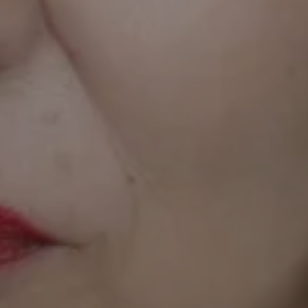
zahlreichen Preisen ausgezeichnet, u.a. mit
dem
International Pen Piece Award
, dem
Edinburgh International Book Festival Award
,
dem
Ambassador Of New Europe Award
und
dem
El Mundo Journalism Award
(dem
wichtigsten Journalismuspreis Spaniens). Sie
hat TED-Talks gehalten und in internationalen
Medien wie dem
Guardian
, dem
Spiegel
, der
NYT
und
Le Monde
veröffentlicht. Ece
Temelkuran war ein Fellow des
New Institutes
in Hamburg und 2023/24 Stipendiatin der
Robert-Bosch-Stiftung. Sie lebt in Berlin.
Umbrüche Goes Nachbarşchaften
17. April, 20.00 Uhr
Im Rahmen des transkulturellen