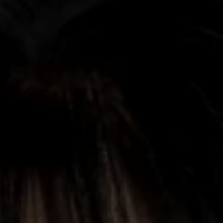
finde, sei immer eine: sie komme nicht von
außen, sondern von ihr selbst. Yoko Tawada
schreibt ebenso Texte in verschiedenen
Gattungen und ihre Schreibweise ist von der
avantgardistischen Tradition sowie vom
japanischen Mittelalter beeinflusst.
Entsprechend sieht das Repertoire der
gemeinsamen Bühnenprojekte der beiden
Künstlerinnen vielfältig aus: von Tschechow bis
Stravinsky, von Hokusai bis John Cage, von
E.T.A.Hoffmann bis Duke Ellington ging eine
unermüdliche Suche nach einem Dialog, mal
frei improvisiert, mal im Vorfeld präzise
komponiert.
Dieses Mal geht es um eine Reise (Transport,
Verwandlung, Migration) durch die
verwirrenden Landschaften unserer Zeit, die
durch Musik und Poesie eine Struktur und
erstaunliche Farben bekommen.