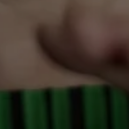
Ozan Zakariya Keskinkılıç (*1989) ist
Politikwissenschaftler und Autor. Er schreibt
Essays, Kolumnen, Prosa, Lyrik sowie Hörspiele
und Theaterstücke. Seine Arbeiten wurden in
mehrere Sprachen übersetzt und vielfach
ausgezeichnet, unter anderem mit dem ZDF-
Aspekte-Literaturpreis und dem Max-Frisch-
Förderpreis der Stadt Zürich. 2021 erschien
Muslimaniac. Die Karriere eines Feindbildes
(Verbrecher Verlag), 2022 der Gedichtband
Prinzenbad
(Elif Verlag) und 2025 das
Romandebüt
Hundesohn
(Suhrkamp), mit dem
er 2026 auf der Longlist für den Literaturpreis
der deutschen Wirtschaft steht.
Maria Stepanova