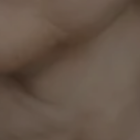
Theaterfestivals
Nachbarşchaften
lädt
Umbrüche
zu einer Sonderausgabe zwei
aufstrebende Stimmen der Literaturwelt ein:
Anna Dushime wurde in Kigali geboren, ging in
England zur Schule, machte ihr Abitur am
Niederrhein und studierte in den Niederlanden.
Von 2019 bis 2022 schrieb sie als Kolumnistin
für die taz über Dating, Rassismus und
gesellschaftliche Fragen. Sie arbeitete als
Autorin, Moderatorin und Redaktionsleiterin
unter anderem für das preisgekrönte
Satireformat
Browser Ballett
. Ihre Show
Der
letzte Drink
mit Anna Dushime wurde 2024 mit
dem Grimme Preis in der Kategorie
»Unterhaltung« ausgezeichnet.
Ihr Buch
1000 letzte Dates – wie ich die Liebe
suchte und etwas Besseres fand
erschien im
Oktober 2025 bei KiWi und wurde ein SPIEGEL
Bestseller.