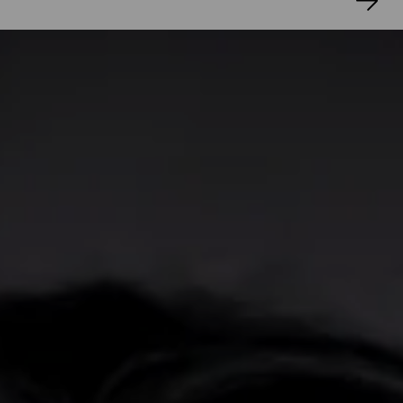
Ungehaltenen
(2014),
Gegen Morgen
(2019)
und
Vaters Meer
(2023). Utlu kuratierte
verschiedene Literaturreihen, darunter
Prosa
der Verhältnisse
, und unterrichtete
literarisches Schreiben. Seine Arbeit wurde
vielfach ausgezeichnet, für seinen Roman
Vaters Meer
erhielt er den
Alfred-Döblin-Preis
,
den
Bayerischen Buchpreis
, den
Preis der
LiteraTour Nord
sowie den
Sonderpreis des
Europäischen Literaturpreises
.
YOKO TAWADA UND AKI TAKASE
15. Oktober 26, 20.00 Uhr
Aki Takase sagte einmal, ihre musikalische
Landschaft sei vielfältig und kenne keine
Grenzen, aber die Antwort, die sie am Ende