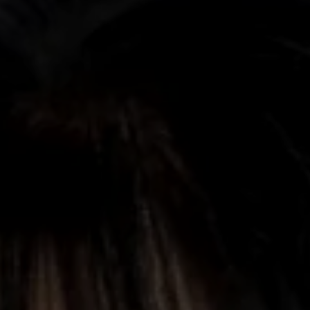
finde, sei immer eine: sie komme nicht von
außen, sondern von ihr selbst. Yoko Tawada
schreibt ebenso Texte in verschiedenen
Gattungen und ihre Schreibweise ist von der
avantgardistischen Tradition sowie vom
japanischen Mittelalter beeinflusst.
Entsprechend sieht das Repertoire der
gemeinsamen Bühnenprojekte der beiden
Künstlerinnen vielfältig aus: von Tschechow bis
Stravinsky, von Hokusai bis John Cage, von
E.T.A.Hoffmann bis Duke Ellington ging eine
unermüdliche Suche nach einem Dialog, mal
frei improvisiert, mal im Vorfeld präzise
komponiert.
Dieses Mal geht es um eine Reise (Transport,
Verwandlung, Migration) durch die
verwirrenden Landschaften unserer Zeit, die
durch Musik und Poesie eine Struktur und
erstaunliche Farben bekommen.