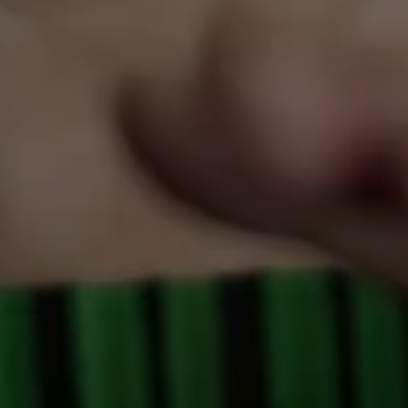
Ozan Zakariya Keskinkılıç (*1989) ist
Politikwissenschaftler und Autor. Er schreibt
Essays, Kolumnen, Prosa, Lyrik sowie Hörspiele
und Theaterstücke. Seine Arbeiten wurden in
mehrere Sprachen übersetzt und vielfach
ausgezeichnet, unter anderem mit dem ZDF-
Aspekte-Literaturpreis und dem Max-Frisch-
Förderpreis der Stadt Zürich. 2021 erschien
Muslimaniac. Die Karriere eines Feindbildes
(Verbrecher Verlag), 2022 der Gedichtband
Prinzenbad
(Elif Verlag) und 2025 das
Romandebüt
Hundesohn
(Suhrkamp), mit dem
er 2026 auf der Longlist für den Literaturpreis
der deutschen Wirtschaft steht.
Maria Stepanova