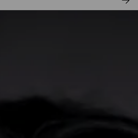
Ungehaltenen
(2014),
Gegen Morgen
(2019)
und
Vaters Meer
(2023). Utlu kuratierte
verschiedene Literaturreihen, darunter
Prosa
der Verhältnisse
, und unterrichtete
literarisches Schreiben. Seine Arbeit wurde
vielfach ausgezeichnet, für seinen Roman
Vaters Meer
erhielt er den
Alfred-Döblin-Preis
,
den
Bayerischen Buchpreis
, den
Preis der
LiteraTour Nord
sowie den
Sonderpreis des
Europäischen Literaturpreises
.
YOKO TAWADA UND AKI TAKASE
15. Oktober 26, 20.00 Uhr
Aki Takase sagte einmal, ihre musikalische
Landschaft sei vielfältig und kenne keine
Grenzen, aber die Antwort, die sie am Ende