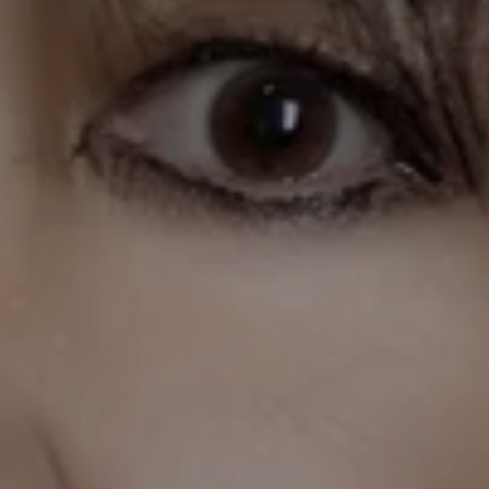
Hessel-Preis
. Gemeinsam mit Hengameh
Yaghoobifarah war sie Herausgeberin des
Essaybands
Eure Heimat ist unser
Albtraum
(2019). Ihr zweiter Roman
Dschinns
(2022) wurde mit dem
Robert-Gernhardt-Preis
und dem
Preis der LiteraTour Nord
2023
ausgezeichnet. Sie ist Kolumnistin der
britischen Tageszeitung
Guardian
.
Ece Temelkuran
23. Februar, 20.00 Uhr
Ece Temelkuran wurde 1973 in Izmir geboren.
Sie studierte Jura und war lange als
Journalistin tätig. Aufgrund ihrer kritischen
Haltung zum Regime Erdoğan verlor sie ihre
Arbeit und musste 2016 die Türkei verlassen.
Sie ist Autorin mehrerer Romane und
Sachbücher. Für ihre Arbeit wurde sie mit