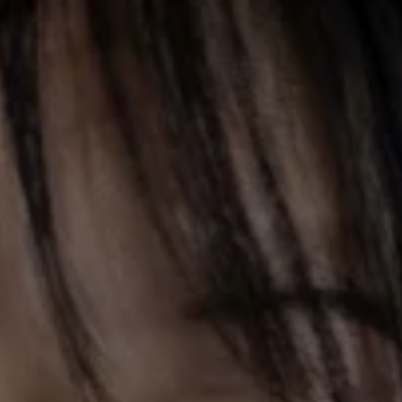
VERGANGENE AUSGABEN:
Fatma Aydemir
15. Januar, 20.00 Uhr
Zum Auftakt ist Fatma Aydemir zu Gast. In
Ihren Romanen, Essays und Kolumnen lotet sie
das Verhalten und die Beziehungen von
Menschen in Zeiten des Bebens, der Putsche
und der Gewalt aus.
Fatma Aydemir, 1986 in Karlsruhe geboren, ist
Schriftstellerin und Journalistin. Für ihren
Debütroman
Ellbogen
(2017) erhielt sie den
Klaus- Michael-Kühne-Preis
und den
Franz-