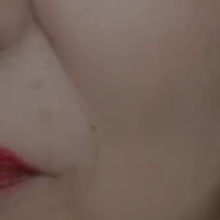
zahlreichen Preisen ausgezeichnet, u.a. mit
dem
International Pen Piece Award
, dem
Edinburgh International Book Festival Award
,
dem
Ambassador Of New Europe Award
und
dem
El Mundo Journalism Award
(dem
wichtigsten Journalismuspreis Spaniens). Sie
hat TED-Talks gehalten und in internationalen
Medien wie dem
Guardian
, dem
Spiegel
, der
NYT
und
Le Monde
veröffentlicht. Ece
Temelkuran war ein Fellow des
New Institutes
in Hamburg und 2023/24 Stipendiatin der
Robert-Bosch-Stiftung. Sie lebt in Berlin.
Umbrüche Goes Nachbarşchaften
17. April, 20.00 Uhr
Im Rahmen des transkulturellen