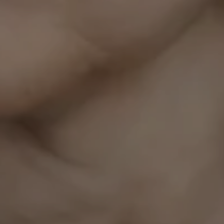
Theaterfestivals
Nachbarşchaften
lädt
Umbrüche
zu einer Sonderausgabe zwei
aufstrebende Stimmen der Literaturwelt ein:
Anna Dushime wurde in Kigali geboren, ging in
England zur Schule, machte ihr Abitur am
Niederrhein und studierte in den Niederlanden.
Von 2019 bis 2022 schrieb sie als Kolumnistin
für die taz über Dating, Rassismus und
gesellschaftliche Fragen. Sie arbeitete als
Autorin, Moderatorin und Redaktionsleiterin
unter anderem für das preisgekrönte
Satireformat
Browser Ballett
. Ihre Show
Der
letzte Drink
mit Anna Dushime wurde 2024 mit
dem Grimme Preis in der Kategorie
»Unterhaltung« ausgezeichnet.
Ihr Buch
1000 letzte Dates – wie ich die Liebe
suchte und etwas Besseres fand
erschien im
Oktober 2025 bei KiWi und wurde ein SPIEGEL
Bestseller.