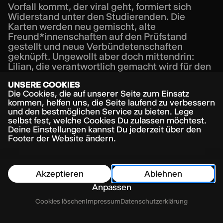
Vorfall kommt, der viral geht, formiert sich
Widerstand unter den Studierenden. Die
Karten werden neu gemischt, alte
Freund*innenschaften auf den Prüfstand
gestellt und neue Verbündetenschaften
geknüpft. Ungewollt aber doch mittendrin:
Lilian, die verantwortlich gemacht wird für den
ganzen Aufruhr. Und mal wieder zeigt sich,
UNSERE COOKIES
weder Schulhof noch Universität sind neutrale
Die Cookies, die auf unserer Seite zum Einsatz
Zonen, auf ihnen wird Welt gespielt – nach
kommen, helfen uns, die Seite laufend zu verbessern
allen Regeln der Macht und des Ausschlusses.
und den bestmöglichen Service zu bieten. Lege
Doch diesmal ist Lilian nicht allein. Sie findet
selbst fest, welche Cookies Du zulassen möchtest.
Kompliz*innen und dadurch auch ein Stück
Deine Einstellungen kannst Du jederzeit über den
weiter zu sich selbst.
Footer der Website ändern.
Die in Hamburg bestens bekannte Regisseurin
Mable Preach bringt mit NO BODY einen rasant
Akzeptieren
Ablehnen
rhythmischen Abend voller Popkultur- und
Comic-Referenzen auf die Bühne und stellt
Anpassen
neben aller Verspieltheit, wichtige Fragen nach
Inhaltsverzeichnis
Cookies löschen
Impressum
Datenschutzerklärung
Sichtbarkeiten und Solidarität. Wer
solidarisiert sich mit wem? Und ist das wirklich