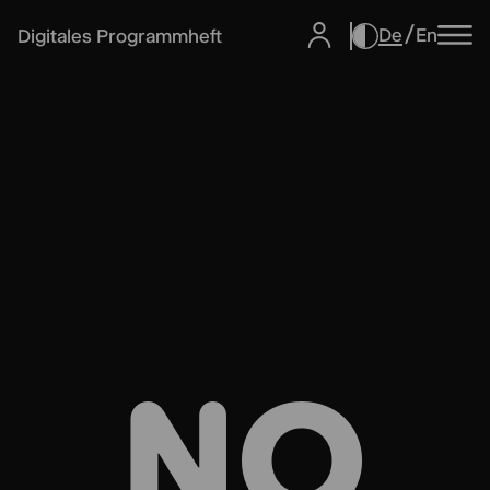
De
En
Digitales Programmheft
NO