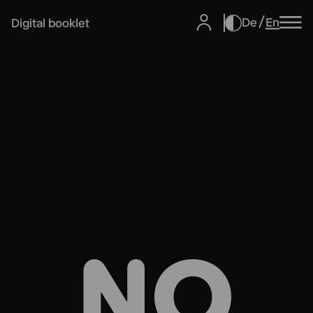
De
En
Digital booklet
NO