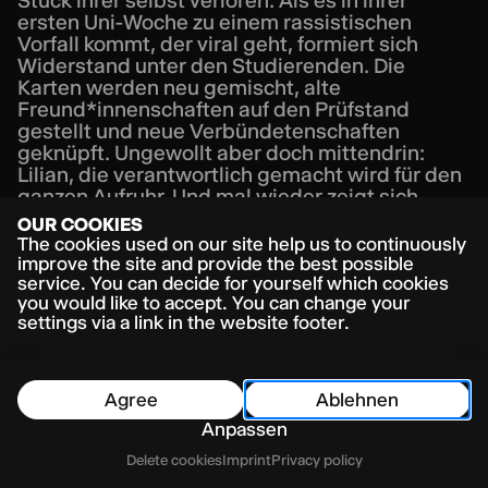
Stück ihrer selbst verloren. Als es in ihrer
ersten Uni-Woche zu einem rassistischen
Vorfall kommt, der viral geht, formiert sich
Widerstand unter den Studierenden. Die
Karten werden neu gemischt, alte
Freund*innenschaften auf den Prüfstand
gestellt und neue Verbündetenschaften
geknüpft. Ungewollt aber doch mittendrin:
Lilian, die verantwortlich gemacht wird für den
ganzen Aufruhr. Und mal wieder zeigt sich,
weder Schulhof noch Universität sind neutrale
OUR COOKIES
Zonen, auf ihnen wird Welt gespielt – nach
The cookies used on our site help us to continuously
allen Regeln der Macht und des Ausschlusses.
improve the site and provide the best possible
Doch diesmal ist Lilian nicht allein. Sie findet
service. You can decide for yourself which cookies
you would like to accept. You can change your
Kompliz*innen und dadurch auch ein Stück
settings via a link in the website footer.
weiter zu sich selbst.
Die in Hamburg bestens bekannte Regisseurin
Mable Preach bringt mit NO BODY einen rasant
Agree
Ablehnen
rhythmischen Abend voller Popkultur- und
Anpassen
Comic-Referenzen auf die Bühne und stellt
neben aller Verspieltheit, wichtige Fragen nach
Table of Contents
Delete cookies
Imprint
Privacy policy
Sichtbarkeiten und Solidarität. Wer