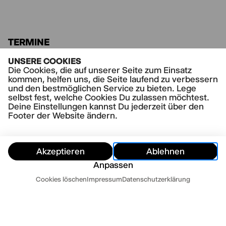
Verschlingens in ein szenisches Fest aus
Sprache, Witz und Kontrollverlust. Turbulente
Wortkaskaden und intellektuelle
Fragespielereien treiben das Stück an den
Rand des Sinns – und wieder zurück.
TERMINE
UNSERE COOKIES
KEINE WEITEREN TERMINE
Die Cookies, die auf unserer Seite zum Einsatz
kommen, helfen uns, die Seite laufend zu verbessern
und den bestmöglichen Service zu bieten. Lege
selbst fest, welche Cookies Du zulassen möchtest.
Deine Einstellungen kannst Du jederzeit über den
Footer der Website ändern.
Akzeptieren
Ablehnen
Anpassen
Termine
Cookies löschen
Impressum
Datenschutzerklärung
Ausblenden
Heute
Morgen