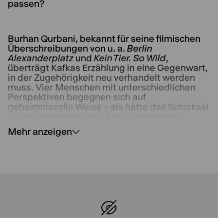
passen?
Burhan Qurbani, bekannt für seine filmischen
Überschreibungen von u. a.
Berlin
Alexanderplatz
und
Kein Tier. So Wild
,
überträgt Kafkas Erzählung in eine Gegenwart,
in der Zugehörigkeit neu verhandelt werden
muss. Vier Menschen mit unterschiedlichen
Perspektiven begegnen sich auf
geheimnisvolle Weise – als hätte das Schicksal
sie zusammengeführt. Ihre Erfahrungen
spiegeln sich: die Angst vor Ausgrenzung, das
Mehr anzeigen
Ringen um Identität in einer sogenannten
pluralistischen Gesellschaft, die Frage nach
Anpassung und Selbstbehauptung.
Doch was, wenn nicht Gregor Samsa, sondern
die Welt sich verwandelt hat? Qurbanis Stück
entfaltet aus Kafkas Motiv der Verwandlung
ein vielstimmiges Echo auf unsere Gegenwart
– auf die Menschen, die um Sichtbarkeit
kämpfen, die sich behaupten müssen in einer