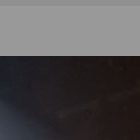
plötzlich ist sie so grausam. »Was w
Gäste! Nimmer hielten wir Ruh, nimme
Erde bröckelt schon und an den Ränd
runtergetreten. Eine Parallelerde, a
könnte, ist nicht in Sicht.
Elfriede Jelineks Schreiben ist, wie si
leidenschaftlicher Akt, eine Art Rage.
mir einen Zettel herein: Alles Asche.
vorausgesehen. Ich mache weiter, so
noch weitermachen, im Meer auch, ab
Schwimmkünsten.«