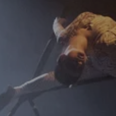
Gratulation: Ensemblemitglied Barba
der 51. Mülheimer Theatertage den 
SchauspielerInnenpreis.
In Kooperation mit dem Zirkus Zartin
Z*ART e.V.