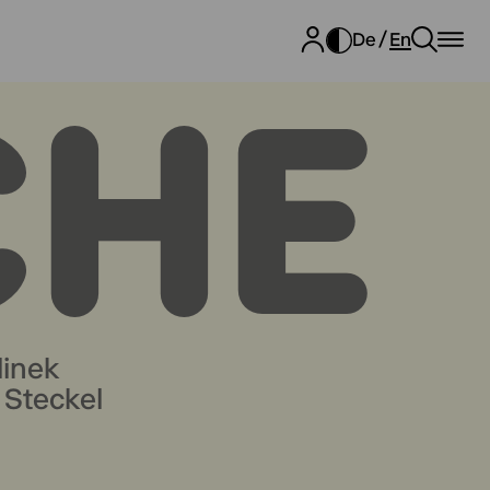
De
En
CHE
linek
 Steckel