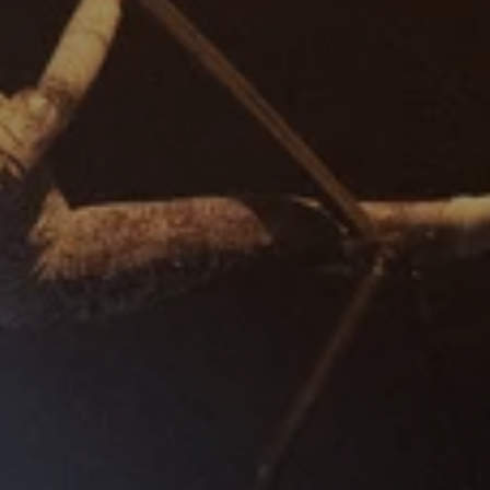
ra Nüsse erhielt im Rahmen
Gordana-Kasanović-
ka, einem Zirkusprojekt des