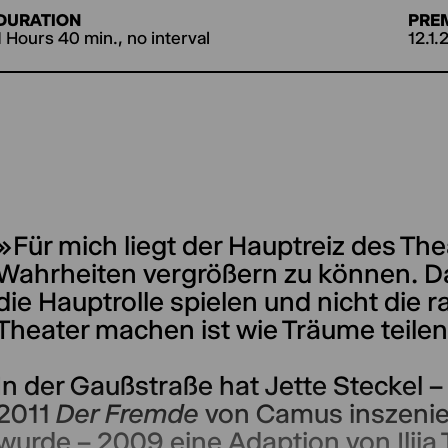
DURATION
PRE
1 Hours 40 min., no interval
12.1.
»Für mich liegt der Hauptreiz des The
Wahrheiten vergrößern zu können. D
die Hauptrolle spielen und nicht die r
Theater machen ist wie Träume teilen.
In der Gaußstraße hat Jette Steckel – 
2011
Der Fremde
von Camus inszenier
wurde – 2009 eine Adaption von Ilij