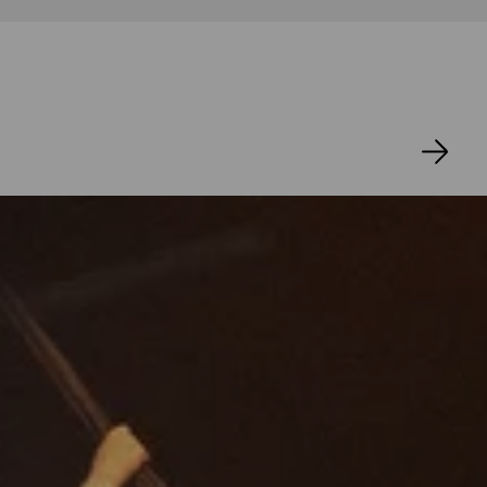
aren wir doch für böse
r hielten wir Rast!« Die
ern ist der Saum
uf die man hinüberhüpfen
e selbst sagt, ein
 »Ich sehe, die Regie reicht
 Das hab ich schon
gar in der Wüste würde ich
er nicht lang, bei meinen