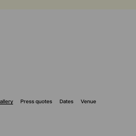
allery
Press quotes
Dates
Venue