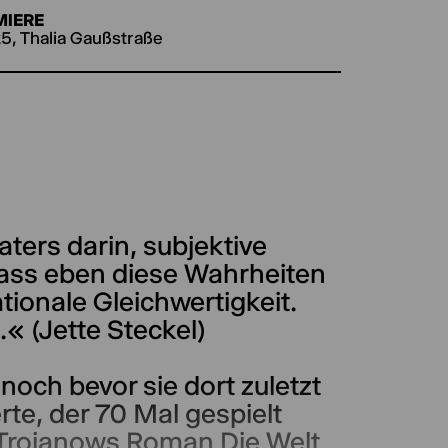
MIERE
25, Thalia Gaußstraße
aters darin, subjektive
ass eben diese Wahrheiten
ationale Gleichwertigkeit.
« (Jette Steckel)
noch bevor sie dort zuletzt
te, der 70 Mal gespielt
a Trojanows Roman Die Welt