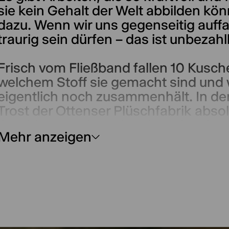
sie kein Gehalt der Welt abbilden kö
dazu. Wenn wir uns gegenseitig auf
traurig sein dürfen – das ist unbezahl
Frisch vom Fließband fallen 10 Kusche
welchem Stoff sie gemacht sind und 
eigentlich noch zusammenhält. In de
Trost der Ottenser Plüschfabrik absol
Crashkurs und werden darauf vorbere
Mehr anzeigen
beiseite zu stehen – ohne sich dabei
verlieren.
Eine Suche nach Halt in trostlosen Z
uns trägt, wenn es darauf ankommt