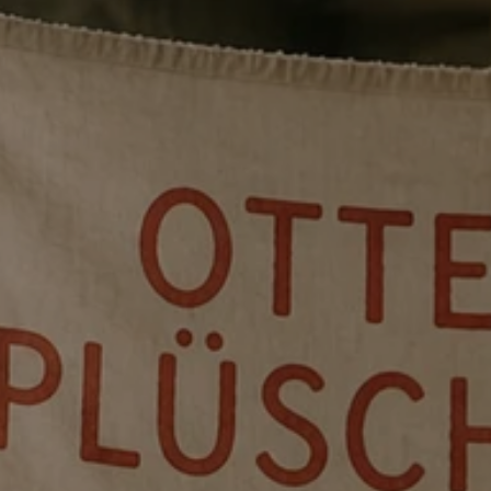
Es spielen:
ANDRÉ SANDER, ANNA K
HAUSCHILD, CHRISTIAN WISMER, C
HOLZ, MAIKE INSELMANN, MARCEL
MÜLLER UND TIMO WEYMANN
Künstlerische Leitung:
TERESA L. R
Assistent*innen:
CELINE ADENOU, N
ALL STARS FESTIVAL
Endlich ist es so weit! Zum Abschluss 