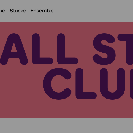
ne
Stücke
Ensemble
ALL S
CLU