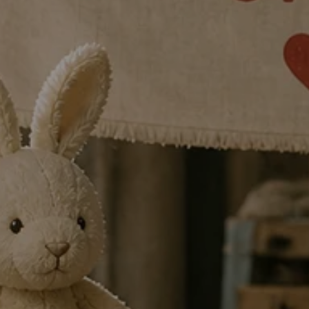
nochmal richtig krachen. Vom 5. bis 
zur Festivalzone: Wir feiern die Prem
Theaterprojekte und CLUBS, bringen
die Bühne und zeigen, woran wir das
gearbeitet haben. Freut euch auf s
Aufführungen, offene Feedbackformat