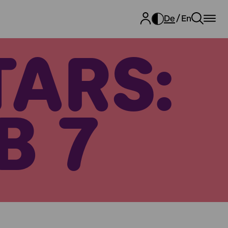
De
En
TARS:
B 7