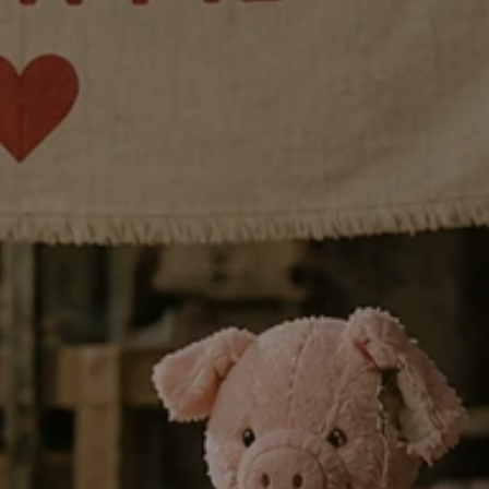
13.6.26 wird die Gaußstraße
ieren unserer
 unsere Produktionen auf
 ganze Jahr
pannende
e und Festivalpartys.