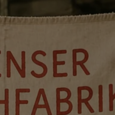
RUTZKE, ARNE
ONSTANZE OFFT, FLORIAN
 RUPPACH, SARAH
OSENKRANTZ
IKLAS HEUPEL
der Spielzeit lassen wir es