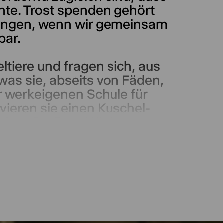
nnte. Trost spenden gehört
fangen, wenn wir gemeinsam
bar.
ltiere und fragen sich, aus
was sie, abseits von Fäden,
r werkeigenen Schule für
vieren sie einen Kuschel-
itet, Groß und Klein
 selbst aus den Augen zu
eiten – und nach dem, was
.