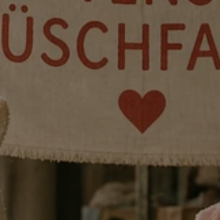
HEUPEL
ALL STARS FESTIVAL
Endlich ist es so weit! Zum Abschluss der
Spielzeit lassen wir es nochmal richtig krachen.
Vom 5. bis 13.6.26 wird die Gaußstraße zur
Festivalzone: Wir feiern die Premieren unserer
Theaterprojekte und CLUBS, bringen
unsere Produktionen auf die Bühne und
zeigen, woran wir das ganze Jahr
gearbeitet haben. Freut euch auf spannende
Aufführungen, offene Feedbackformate und
Festivalpartys.