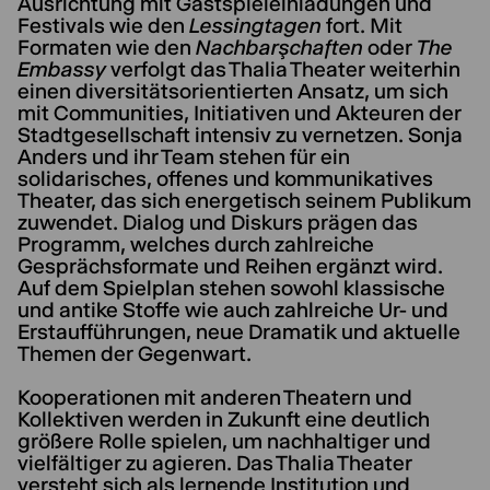
Ausrichtung mit Gastspieleinladungen und
Festivals wie den
Lessingtagen
fort. Mit
Formaten wie den
Nachbarşchaften
oder
The
Embassy
verfolgt das Thalia Theater weiterhin
einen diversitätsorientierten Ansatz, um sich
mit Communities, Initiativen und Akteuren der
Stadtgesellschaft intensiv zu vernetzen. Sonja
Anders und ihr Team stehen für ein
solidarisches, offenes und kommunikatives
Theater, das sich energetisch seinem Publikum
zuwendet. Dialog und Diskurs prägen das
Programm, welches durch zahlreiche
Gesprächsformate und Reihen ergänzt wird.
Auf dem Spielplan stehen sowohl klassische
und antike Stoffe wie auch zahlreiche Ur- und
Erstaufführungen, neue Dramatik und aktuelle
Themen der Gegenwart.
Kooperationen mit anderen Theatern und
Kollektiven werden in Zukunft eine deutlich
größere Rolle spielen, um nachhaltiger und
vielfältiger zu agieren. Das Thalia Theater
versteht sich als lernende Institution und