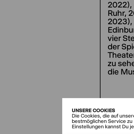
2022),
Ruhr, 
2023),
Edinbu
vier St
der Spi
Theater
zu sehe
die Mu
UNSERE COOKIES
Die Cookies, die auf unse
AKTUE
bestmöglichen Service zu 
Porn
Einstellungen kannst Du j