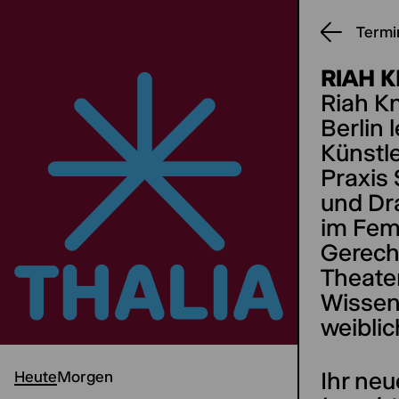
Termi
RIAH 
Riah Kn
Berlin 
Künstle
Praxis
und Dr
im Fem
Gerecht
Theate
Wissen
weiblic
Ihr ne
Heute
Morgen