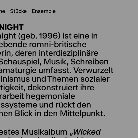
ne
Stücke
Ensemble
KNIGHT
ight (geb. 1996) ist eine in
lebende romni-britische
rin, deren interdisziplinäre
 Schauspiel, Musik, Schreiben
amaturgie umfasst. Verwurzelt
inismus und Themen sozialer
igkeit, dekonstruiert ihre
rarbeit hegemoniale
ssysteme und rückt den
hen Blick in den Mittelpunkt.
uestes Musikalbum „
Wicked