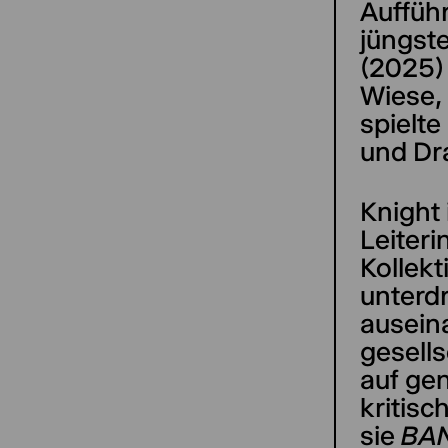
Aufführ
jüngste
(2025) 
Wiese, 
spielte
und Dr
Knight 
Leiter
Kollekt
unterd
ausein
gesell
auf gen
kritisc
sie
BA