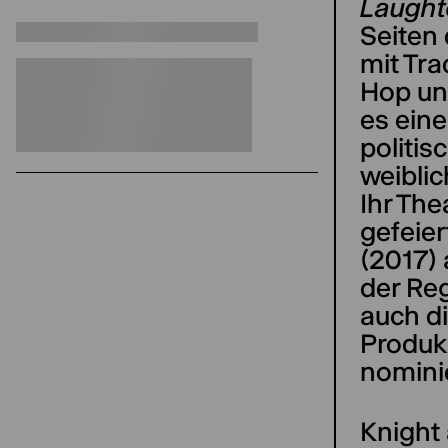
Laught
Seiten 
mit Tra
Hop un
es eine
politis
weibli
Ihr The
gefeie
(2017)
der Reg
auch d
Produk
nominie
Knight 