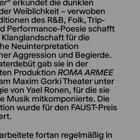
er
” erkundet die dunklen
der Weiblichkeit – verwoben
ditionen des R&B, Folk, Trip-
d Performance-Poesie schafft
 Klanglandschaft für die
che Neuinterpretation
cher Aggression und Begierde.
aterdebüt gab sie in der
rten Produktion
ROMA ARMEE
 am Maxim Gorki Theater unter
ie von Yael Ronen, für die sie
ie Musik mitkomponierte. Die
tion wurde für den FAUST-Preis
rt.
arbeitete fortan regelmäßig in