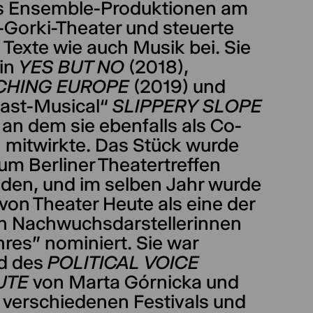
 Ensemble-Produktionen am
Gorki-Theater und steuerte
Texte wie auch Musik bei. Sie
 in
YES BUT NO
(2018),
CHING EUROPE
(2019) und
ast-Musical“
SLIPPERY SLOPE
 an dem sie ebenfalls als Co-
n mitwirkte. Das Stück wurde
um Berliner Theatertreffen
aden, und im selben Jahr wurde
von Theater Heute als eine der
n Nachwuchsdarstellerinnen
res” nominiert. Sie war
ed des
POLITICAL VOICE
UTE
von Marta Górnicka und
i verschiedenen Festivals und