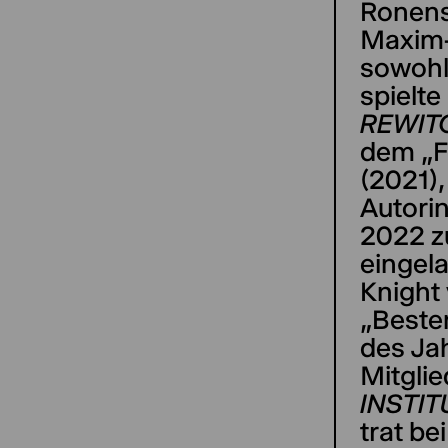
Ronens
Maxim-
sowohl 
spielte
REWIT
dem „F
(2021),
Autori
2022 z
eingel
Knight 
„Beste
des Jah
Mitgli
INSTIT
trat be