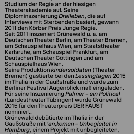
Studium der Regie an der hiesigen
Theaterakademie auf. Seine
Diplominszenierung
Dreileben
, die auf
Interviews mit Sterbenden basiert, gewann
2011 den Körber Preis Junge Regie.
Seit 2011 inszeniert Grünewald u. a. am
Deutschen Theater Berlin, am Theater Bremen,
am Schauspielhaus Wien, am Staatstheater
Karlsruhe, am Schauspiel Frankfurt, am
Deutschen Theater Göttingen und am
Schauspielhaus Wien.
Seine Produktion
kindersoldaten
(Theater
Bremen) gastierte bei den
Lessingtagen
2015
im Thalia in der Gaußstraße und wurde zum
Berliner Festival Augenblick mal! eingeladen.
Für seine Inszenierung
Palmer – ein Political
(Landestheater Tübingen) wurde Grünewald
2015 für den Theaterpreis DER FAUST
nominiert.
Grünewald debütierte im Thalia in der
Gaußstraße mit
'an,komen – Unbegleitet in
Hamburg
, einem Projekt mit unbegleiteten,