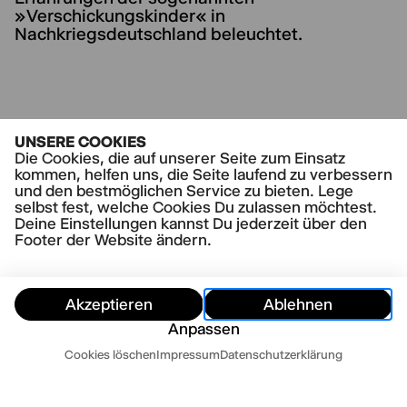
»Verschickungskinder« in
Nachkriegsdeutschland beleuchtet.
UNSERE COOKIES
AKTUELLE STÜCKE
Die Cookies, die auf unserer Seite zum Einsatz
Alles, was wir nicht erinnern
kommen, helfen uns, die Seite laufend zu verbessern
und den bestmöglichen Service zu bieten. Lege
selbst fest, welche Cookies Du zulassen möchtest.
Deine Einstellungen kannst Du jederzeit über den
Footer der Website ändern.
Akzeptieren
Ablehnen
Anpassen
Termine
Cookies löschen
Impressum
Datenschutzerklärung
Ausblenden