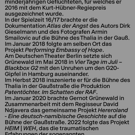
minderjährigen Geflüchteten, für welches er
2016 mit dem Kurt-Hübner-Regiepreis
ausgezeichnet wurde.
In der Spielzeit 16/17 brachte er die
Dokumentation
Atlas der Angst
des Autors Dirk
Gieselmann und des Fotografen Armin
Smailovic auf die Bühne des Thalia in der Gauß.
Im Januar 2018 folgte am selben Ort das
Projekt
Performing Embassy of Hope
.
Am Deutschen Theater Berlin setzte sich
Grünewald im Mai 2018 in
Vier Tage im Juli –
Blackbox G2
mit den Unruhen um den G20-
Gipfel in Hamburg auseinander.
Im Herbst 2018 inszenierte er für die Bühne des
Thalia in der Gaußstraße die Produktion
Patentöchter. Im Schatten der RAF
.
Im Januar 2020 brachte Gernot Grünewald in
Zusammenarbeit mit dem Regisseur David
Ndjavera das gemeinsame Projekt
Hereroland
- Eine deutsch-namibische Geschichte
auf die
Bühne der Gaußstraße. 2022 folgte das Projekt
HEIM | WEH
, das die traumatischen
Erfahrungen der sogenannten