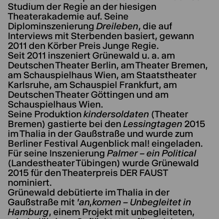
Studium der Regie an der hiesigen
Theaterakademie auf. Seine
Diplominszenierung
Dreileben
, die auf
Interviews mit Sterbenden basiert, gewann
2011 den Körber Preis Junge Regie.
Seit 2011 inszeniert Grünewald u. a. am
Deutschen Theater Berlin, am Theater Bremen,
am Schauspielhaus Wien, am Staatstheater
Karlsruhe, am Schauspiel Frankfurt, am
Deutschen Theater Göttingen und am
Schauspielhaus Wien.
Seine Produktion
kindersoldaten
(Theater
Bremen) gastierte bei den
Lessingtagen
2015
im Thalia in der Gaußstraße und wurde zum
Berliner Festival Augenblick mal! eingeladen.
Für seine Inszenierung
Palmer – ein Political
(Landestheater Tübingen) wurde Grünewald
2015 für den Theaterpreis DER FAUST
nominiert.
Grünewald debütierte im Thalia in der
Gaußstraße mit
'an,komen – Unbegleitet in
Hamburg
, einem Projekt mit unbegleiteten,