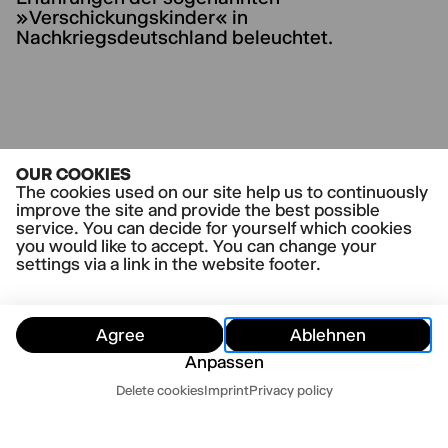
»Verschickungskinder« in
Nachkriegsdeutschland beleuchtet.
CURRENT PLAYS
OUR COOKIES
Alles, was wir nicht erinnern
The cookies used on our site help us to continuously
improve the site and provide the best possible
service. You can decide for yourself which cookies
you would like to accept. You can change your
settings via a link in the website footer.
Agree
Ablehnen
Anpassen
Dates
Delete cookies
Imprint
Privacy policy
Hide