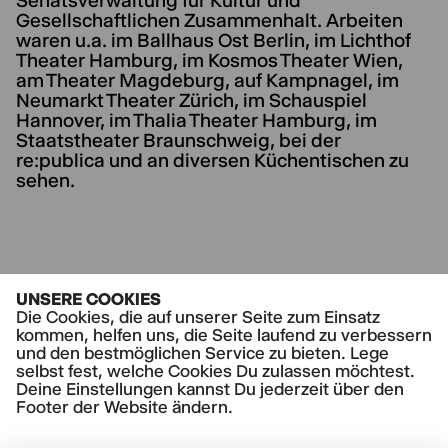
Senatsverwaltung für Kultur und
Gesellschaftlichen Zusammenhalt. Arbeiten
waren u.a. im Ballhaus Ost Berlin, im Lichthof
Theater Hamburg, im Kosmos Theater Wien,
am Theater Magdeburg, auf Kampnagel, im
Neumarkt Theater Zürich, im Schauspiel
Hannover, im Thalia Theater Hamburg, im
Staatstheater Braunschweig, bei der
re:publica und an diversen Küchentischen zu
sehen.
UNSERE COOKIES
AKTUELLE STÜCKE
Die Cookies, die auf unserer Seite zum Einsatz
KAPUTT, LIEBEN
kommen, helfen uns, die Seite laufend zu verbessern
und den bestmöglichen Service zu bieten. Lege
selbst fest, welche Cookies Du zulassen möchtest.
Deine Einstellungen kannst Du jederzeit über den
Footer der Website ändern.