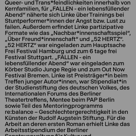
Queer- und Trans*feindlichkeiten innerhalb von
Kernfamilien, für „FALLEN - ein lebensfüllender
Abend“ näherte sich Linke über Trainings bei
Stuntperformer*innen der Angst bzw. Lust zu
failen. Außerdem erfindet Linke partizipative
Formate wie das „Nachbar*innenschaftsspiel“,
„Über Freund*innenschaft“ und „52 HERTZ“.
„52 HERTZ“ war eingeladen zum Hauptsache
Frei Festival Hamburg und zum 6 tage frei
Festival Stuttgart. „FALLEN - ein
lebensfüllender Abend“ war eingeladen zum
Körber Studio Junge Regie und zum Out Now
Festival Bremen. Linke ist Preisträger*in beim
Treffen junger Autor*innen, war Stipendiat*in
der Studienstiftung des deutschen Volkes, des
Internationalen Forums des Berliner
Theatertreffens, Mentee beim PAP Berlin
sowie Teil des Mentoringprogramms
re:balance – Geschlechtergerechtigkeit in den
Künsten der Rudolf Augstein Stiftung. Für die
Arbeit an deren ersten Roman erhielt Linke das
Arbeitsstipendium der Berliner