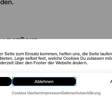
aden.
LLE STÜCKE
Apfelgarten
rer Seite zum Einsatz kommen, helfen uns, die Seite lauf
Odyssee
bieten. Lege selbst fest, welche Cookies Du zulassen mö
 Times
ederzeit über den Footer der Website ändern.
Ablehnen
Cookies löschen
Impressum
Datenschutzerklärung