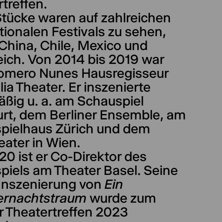
treffen.
Stücke waren auf zahlreichen
tionalen Festivals zu sehen,
n China, Chile, Mexico und
eich. Von 2014 bis 2019 war
omero Nunes Hausregisseur
ia Theater. Er inszenierte
äßig u. a. am Schauspiel
urt, dem Berliner Ensemble, am
pielhaus Zürich und dem
ater in Wien.
20 ist er Co-Direktor des
piels am Theater Basel. Seine
 Inszenierung von
Ein
rnachtstraum
wurde zum
r Theatertreffen 2023