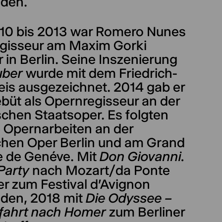
aden.
10 bis 2013 war Romero Nunes
gisseur am Maxim Gorki
 in Berlin. Seine Inszenierung
uber
wurde mit dem Friedrich-
eis ausgezeichnet. 2014 gab er
büt als Opernregisseur an der
schen Staatsoper. Es folgten
e Opernarbeiten an der
hen Oper Berlin und am Grand
e de Genéve. Mit
Don Giovanni.
Party
nach Mozart/da Ponte
er zum Festival d'Avignon
aden, 2018 mit
Die Odyssee –
rrfahrt nach Homer
zum Berliner