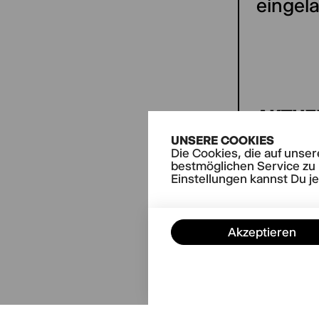
eingel
AKTUE
Der 
UNSERE COOKIES
Die Cookies, die auf unse
Die 
bestmöglichen Service zu 
Hard
Einstellungen kannst Du j
Akzeptieren