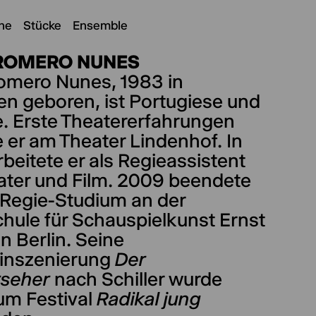
ne
Stücke
Ensemble
ROMERO NUNES
omero Nunes, 1983 in
en geboren, ist Portugiese und
e. Erste Theatererfahrungen
 er am Theater Lindenhof. In
rbeitete er als Regieassistent
eater und Film. 2009 beendete
 Regie-Studium an der
hule für Schauspielkunst Ernst
n Berlin. Seine
inszenierung
Der
rseher
nach Schiller wurde
um Festival
Radikal jung