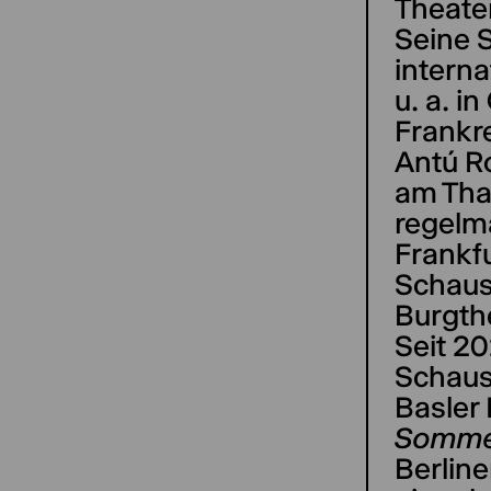
Theater
Seine 
interna
u. a. i
Frankr
Antú R
am Thal
regelm
Frankf
Schaus
Burgthe
Seit 20
Schaus
Basler
Somme
Berline