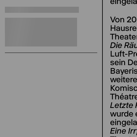
eingel
Von 20
Hausre
Theater
Die Rä
Luft-Pr
sein De
Bayeri
weiter
Komisc
Théatr
Letzte 
wurde 
eingel
Eine I