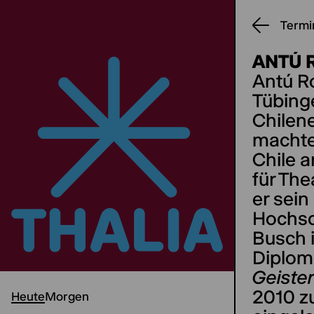
Termi
ANTÚ 
Antú R
Tübing
Chilen
machte
Chile a
für Th
er sein
Hochsc
Busch i
Diplom
Geiste
2010 z
Heute
Morgen