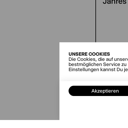
Jahres
AKTUE
Goeth
UNSERE COOKIES
Die Cookies, die auf unse
ande
bestmöglichen Service zu 
Melo
Einstellungen kannst Du j
Akzeptieren