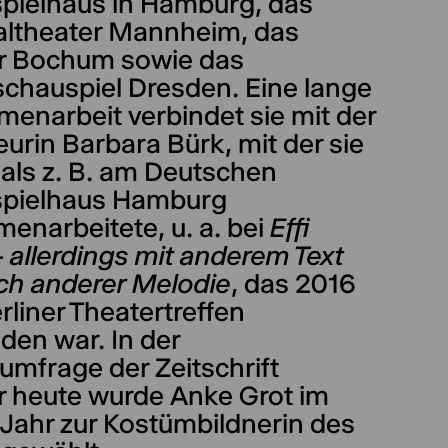
pielhaus in Hamburg, das
altheater Mannheim, das
r Bochum sowie das
schauspiel Dresden. Eine lange
enarbeit verbindet sie mit der
urin Barbara Bürk, mit der sie
ls z. B. am Deutschen
pielhaus Hamburg
enarbeitete, u. a. bei
Effi
– allerdings mit anderem Text
ch anderer Melodie
, das 2016
liner Theatertreffen
den war. In der
rumfrage der Zeitschrift
r heute wurde Anke Grot im
 Jahr zur Kostümbildnerin des