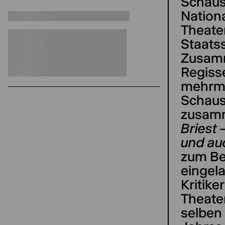
Schaus
Nation
Theate
Staats
Zusamm
Regisse
mehrma
Schaus
zusamm
Briest 
und au
zum Ber
eingela
Kritike
Theate
selben