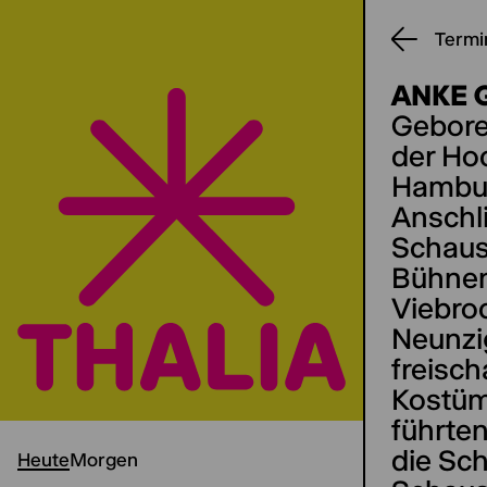
Termi
ANKE 
Geboren
der Hoc
Hambur
Anschl
Schaus
Bühnenb
Viebroc
Neunzig
freisc
Kostüm
führten
die Sc
Heute
Morgen