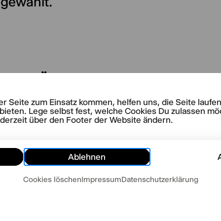
 gewählt.
LLE STÜCKE
es Faust - allerdings mit
rer Seite zum Einsatz kommen, helfen uns, die Seite lauf
rem Text und auch anderer
bieten. Lege selbst fest, welche Cookies Du zulassen mö
die
ederzeit über den Footer der Website ändern.
Ablehnen
Cookies löschen
Impressum
Datenschutzerklärung