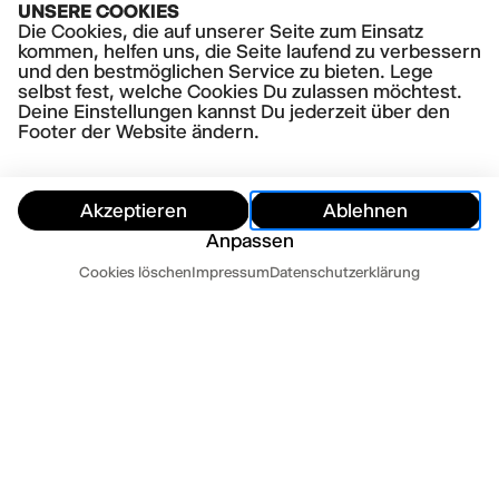
UNSERE COOKIES
Die Cookies, die auf unserer Seite zum Einsatz
kommen, helfen uns, die Seite laufend zu verbessern
und den bestmöglichen Service zu bieten. Lege
selbst fest, welche Cookies Du zulassen möchtest.
Deine Einstellungen kannst Du jederzeit über den
Footer der Website ändern.
Akzeptieren
Ablehnen
Anpassen
Abo Service
Cookies löschen
Impressum
Datenschutzerklärung
Ausblenden
Abo Service
Kontakt
Newsletter
Presse
Impressum
Datenschutz
AGB
Mo-Fr 10-18 Uhr
Cookie Einstellungen
040 32 81 44 33
abo@thalia-theater.de