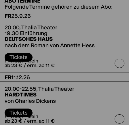
ABO TERMINE
Folgende Termine gehören zu diesem Abo:
FR
25.9.26
20.00,
Thalia Theater
19.30 Einführung
DEUTSCHES HAUS
nach dem Roman von Annette Hess
Regie Jorinde Dröse
ABO
Tickets
Fr-Abo
Fr klein
ab 23 € / erm. ab 11 €
FR
11.12.26
20.00-22.55,
Thalia Theater
HARD TIMES
von Charles Dickens
Regie Antú Romero Nunes
Koproduktion mit
ABO
den Ruhrfestspielen Recklinghausen
Tickets
Fr-Abo
Fr klein
ab 23 € / erm. ab 11 €