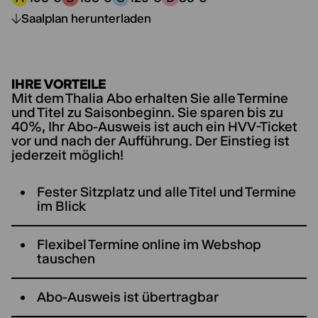
Preiskategorie A:
Preiskategorie B:
Preiskategorie C:
Preiskategorie D:
Saalplan herunterladen
IHRE VORTEILE
Mit dem Thalia Abo erhalten Sie alle Termine
und Titel zu Saisonbeginn. Sie sparen bis zu
40%, Ihr Abo-Ausweis ist auch ein HVV-Ticket
vor und nach der Aufführung. Der Einstieg ist
jederzeit möglich!
Fester Sitzplatz und alle Titel und Termine
im Blick
Flexibel Termine online im Webshop
tauschen
Abo-Ausweis ist übertragbar