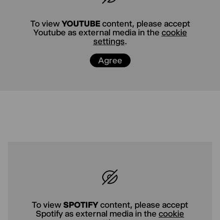
und der Krieg überlebt. Am Jahrestag der
Aufdeckung der politischen Morde des
To view
YOUTUBE
content, please accept
sogenannten Nationalsozialistischen
Youtube as external media in the
cookie
Untergrunds (NSU) wird die Kleinfamilie von
settings
.
der Vergangenheit eingeholt.
Agree
Regisseur Stefan Pucher inszeniert den 2023
entstandenen brisanten Gegenwartstext mit
sechs Spieler*innen des Thalia Ensembles als
Panoptikum zwischen Performance und
Familienstück.
To view
SPOTIFY
content, please accept
Spotify as external media in the
cookie