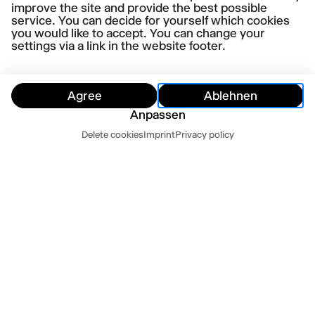
improve the site and provide the best possible
service. You can decide for yourself which cookies
PRESS QUOTES
you would like to accept. You can change your
»Eine sehenswerte Zumutung.« (Hamburger
settings via a link in the website footer.
Abendblatt)
Read more
Agree
Ablehnen
Anpassen
»Ein eiskalter, aber sehenswerter
Dates
Delete cookies
Imprint
Privacy policy
Theaterabend.« (NDR Kultur, Der Sonntag)
Read more
Hide
Today
Tomorrow
»Puchers Regie und das ihr zugrundeliegende
Stück sind hier so raffiniert konstruiert.«
(nachtkritik.de)
Read more
»Höhepunkt der aktuellen Spielzeit«