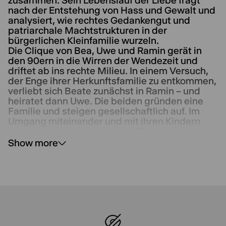
zusammen. Sein Lebenslauf der Liebe fragt
nach der Entstehung von Hass und Gewalt und
analysiert, wie rechtes Gedankengut und
patriarchale Machtstrukturen in der
bürgerlichen Kleinfamilie wurzeln.
Die Clique von Bea, Uwe und Ramin gerät in
den 90ern in die Wirren der Wendezeit und
driftet ab ins rechte Milieu. In einem Versuch,
der Enge ihrer Herkunftsfamilie zu entkommen,
verliebt sich Beate zunächst in Ramin – und
heiratet dann Uwe. Die beiden gründen eine
Familie und steigen gesellschaftlich auf. Im
Umgang miteinander und mit ihren Kindern
spiegeln sie das Leben ihrer Eltern und geben
so weiter, was über Generationen gelernt
Show more
wurde.
Bei einem Hochzeitsfest versammelt Goetz
Jahre später die Großfamilie und lässt sie
verschiedenste Vorstellungen über das
Zusammenleben im 21. Jahrhundert
diskutieren. Ein Gegenentwurf? Doch unter der
bürgerlich-aufgeklärten Oberfläche, im Keller
des Hauses, haben der Hass, die Verachtung