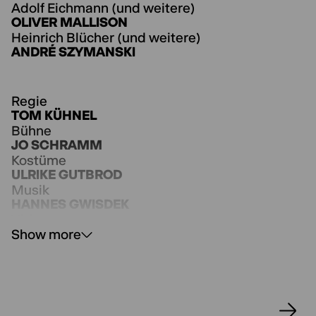
Adolf Eichmann (und weitere)
OLIVER MALLISON
Heinrich Blücher (und weitere)
ANDRÉ SZYMANSKI
Regie
TOM KÜHNEL
Bühne
JO SCHRAMM
Kostüme
ULRIKE GUTBROD
Musik
HANNES GWISDEK
Video
JO SCHRAMM
Show more
Dramaturgie
SASKIA JABŁOŃSKA