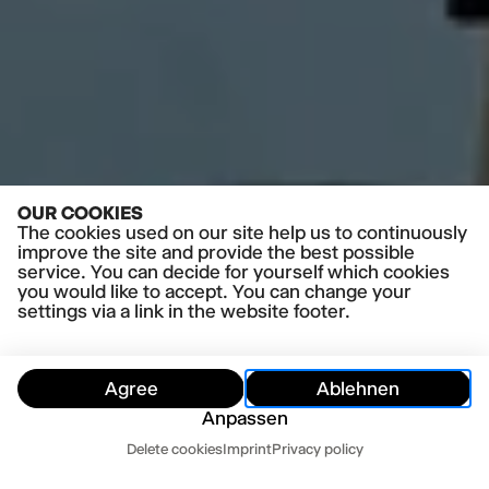
OUR COOKIES
The cookies used on our site help us to continuously
improve the site and provide the best possible
service. You can decide for yourself which cookies
you would like to accept. You can change your
settings via a link in the website footer.
Agree
Ablehnen
PRESS QUOTES
Anpassen
»Ein wichtiger, eindringlicher Theaterabend«
Hamburger Abendblatt
Dates
Delete cookies
Imprint
Privacy policy
Read more