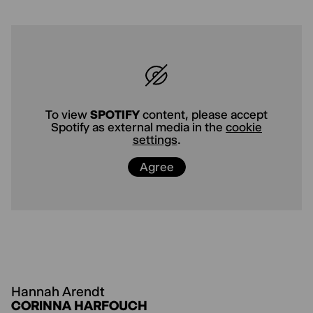
To view
YOUTUBE
content, please
accept Youtube as external media in
the
cookie settings
.
Agree
To view
SPOTIFY
content, please accept
Spotify as external media in the
cookie
settings
.
Agree
Hannah Arendt
CORINNA HARFOUCH