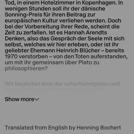
Tod, in einem Hotelzimmer in Kopenhagen. In
wenigen Stunden soll ihr der dänische
Sonning-Preis für ihren Beitrag zur
europäischen Kultur verliehen werden. Doch
bei der Vorbereitung ihrer Rede, scheint die
Zeit zu zerfallen. Ist es Hannah Arendts
Denken, also das Gespräch der Seele mit sich
selbst, welches wir hier erleben, oder ist ihr
geliebter Ehemann Heinrich Blücher – bereits
1970 verstorben – von den Toten auferstanden,
um mit ihr gemeinsam über Plato zu
philosophieren?
Wir begleiten eine der scharfsinnigsten und
provokantesten Denker*innen des 20.
Jahrhunderts auf eine Reise surrealen
Show more
Erinnerns: von Deutschland und dem
aufkommenden Faschismus, über Frankreich,
bis nach New York City - wo zwischen Liebe
und Staatenlosigkeit, Arendts Suche nach
einer geistigen Heimat zur Ruhe kommt. Dann
Translated from English by Henning Bochert
aber: Jerusalem 1961, der Eichmann-Prozess.