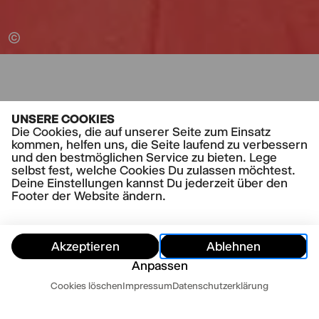
TERMINE
UNSERE COOKIES
Die Cookies, die auf unserer Seite zum Einsatz
SO
11.10.26
kommen, helfen uns, die Seite laufend zu verbessern
und den bestmöglichen Service zu bieten. Lege
selbst fest, welche Cookies Du zulassen möchtest.
11.00-12.30,
Thalia Theater
Deine Einstellungen kannst Du jederzeit über den
WIR MÜSSEN REDEN
Footer der Website ändern.
zu Gast: Doris Dörrie
Gesprächsreihe mit Sascha Chaimowicz
Tickets
Akzeptieren
Ablehnen
ab 18 € / erm. ab 11 €
Anpassen
Termine
Cookies löschen
Impressum
Datenschutzerklärung