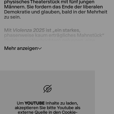
physisches Theaterstück mit fünf jungen
Männern. Sie fordern das Ende der liberalen
Demokratie und glauben, bald in der Mehrheit
zu sein.
Mit
Violenza 2025
ist „ein starkes,
phasenweise kaum erträgliches Mahnstück“
(Salzburger Nachrichten) gelungen, eine
verstörende Vorschau auf das, was kommen
Mehr anzeigen
könnte, wenn sie mit ihrer Prognose recht
behalten.
Nach der Vorstellung am 8.2. findet ein
Nachgespräch mit der Hamburger Abendblatt-
Journalistin Maike Schiller statt.
Um
YOUTUBE
Inhalte zu laden,
akzeptieren Sie bitte Youtube als
externe Quelle in den
Cookie-