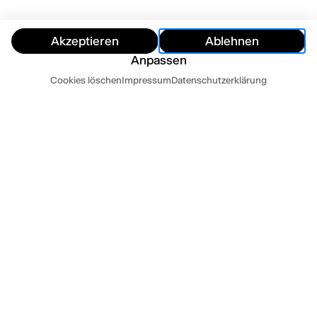
Akzeptieren
Ablehnen
Anpassen
Termine
Cookies löschen
Impressum
Datenschutzerklärung
Ausblenden
Heute
Morgen
PRESSESTIMMEN
Theater Der Zeit:
Mehr lesen