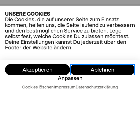
ZUR ZEIT SIND KEINE VORSTELLUNGSTERMINE
UNSERE COOKIES
VERFÜGBAR.
Die Cookies, die auf unserer Seite zum Einsatz
kommen, helfen uns, die Seite laufend zu verbessern
und den bestmöglichen Service zu bieten. Lege
selbst fest, welche Cookies Du zulassen möchtest.
Deine Einstellungen kannst Du jederzeit über den
Footer der Website ändern.
Akzeptieren
Ablehnen
Anpassen
Termine
Cookies löschen
Impressum
Datenschutzerklärung
Ausblenden
Heute
Morgen
Kontakt
Newsletter
Presse
Impressum
Datenschutz
AGB
Cookie Einstellungen