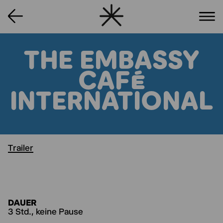
THE EMBASSY
CAFÉ
INTERNATIONAL
Trailer
DAUER
3 Std., keine Pause