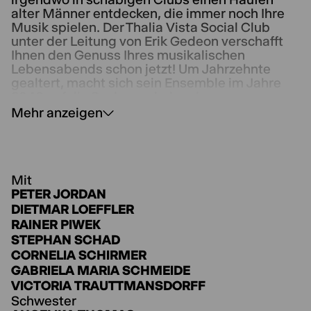
alter Männer entdecken, die immer noch Ihre
Musik spielen. Der Thalia Vista Social Club
unter der Leitung von Erik Gedeon verschafft
Ihnen den Genuss Ihres musikalischen
Lebensabends schon jetzt! Um Jahrzehnte
gealtert, macht sich sein Ensemble im Jahre
2040 auf die Suche nach der eigenen
musikalischen Vergangenheit und landet,
Mehr anzeigen
überraschenderweise, bei der Musik von
heute. Ein musikalischer Abend mit einer
schrägen Portion Altersweitsichtigkeit. Forever
Young im Altersheim.
Mit
Der
PETER JORDAN
Thalia Vista Social Club
läuft seit 2001 am
Thalia und ist eine absolute Kultinszenierung.
DIETMAR LOEFFLER
RAINER PIWEK
STEPHAN SCHAD
CORNELIA SCHIRMER
GABRIELA MARIA SCHMEIDE
VICTORIA TRAUTTMANSDORFF
Schwester