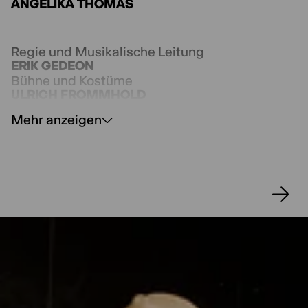
ANGELIKA THOMAS
Regie und Musikalische Leitung
ERIK GEDEON
Bühne und Kostüme
ULRICH FROMMHOLD
Dramaturgie
Mehr anzeigen
JOHN VON DÜFFEL