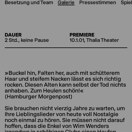
Besetzung und Team
Galerie
Pressestimmen
Spie
DAUER
PREMIERE
2 Std., keine Pause
10.1.01, Thalia Theater
»Buckel hin, Falten her, auch mit schütterem
Haar und steifem Nacken lässt es sich richtig
rocken. Diesen Alten kann selbst der Tod nichts
anhaben. Zum Heulen schön!«
(Hamburger Morgenpost)
Sie brauchen nicht vierzig Jahre zu warten, um
Ihre Lieblingslieder von heute voll Nostalgie
noch einmal zu hören. Sie müssen nicht darauf
hoffen, dass die Enkel von Wim Wenders
irgendwo in schäbigen Clubs einen Haufen