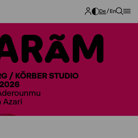
De
En
ARÃM
 / KÖRBER STUDIO
 2026
 Aderounmu
 Azari