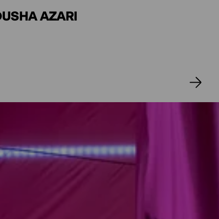
OUSHA AZARI
ELSCHER
O NOB
NIE BERTEN, SARAH GAIA
GHBANI, MAHTA AMINAEI,