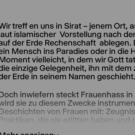
Wir treff en uns in Sirat – jenem Or
laut islamischer Vorstellung nach de
auf der Erde Rechenschaft ablegen. D
ein Mensch ins Paradies oder in die H
Moment vielleicht, in dem wir Gott t
die einzige Gelegenheit, ihn mit dem 
der Erde in seinem Namen geschieht
Doch inwiefern steckt Frauenhass in d
wird sie zu diesem Zwecke instrument
Geschichten von Frauen mit: Zeugn
Praktiken, die sie erlitten haben und 
werden. Es sind die Stimmen von Fra