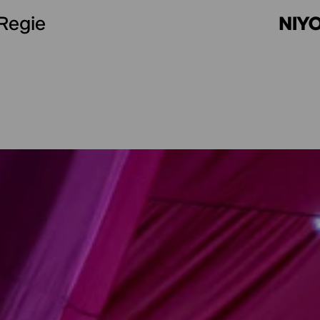
Regie
NIY
Bühne
FRIDA NAVRÁTIL
Kostüm
ALEXA GIESELER, ANOUK F
Dramaturgie
LILLI OEVERINK
Musik
CANDID RÜTTER
Licht
ELISABETH DIMIGEN
Englische Übertitel
JOSEPH MATTHE
Mit
ANNIE OREOPOULOS, MARIA LEO
CALDERON STEPHAN, MINOU M. BA