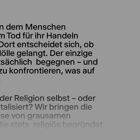
t, an dem Menschen
m Tod für ihr Handeln
ort entscheidet sich, ob
ölle gelangt. Der einzige
atsächlich begegnen – und
zu konfrontieren, was auf
.
er Religion selbst – oder
alisiert? Wir bringen die
isse von grausamen
die stets religiös begründet
uen, die den Mut fanden,