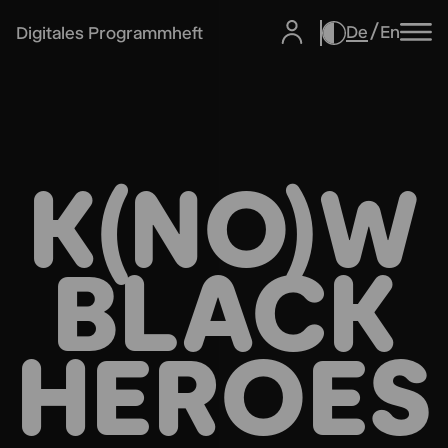
De
En
Digitales Programmheft
K(NO)W
BLACK
HEROES