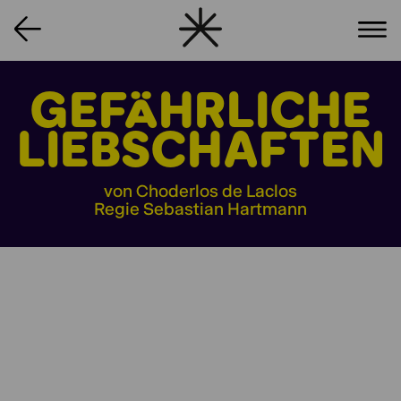
GEFÄHRLICHE
LIEBSCHAFTEN
von Choderlos de Laclos
Regie Sebastian Hartmann