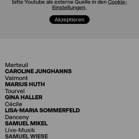
bitte Youtube als externe Quelle in den
Cookie-
direkt unter den Flaggen einer kommenden
Einstellungen
.
Revolution.
Akzeptieren
Spielerisch und spontan hat das Ensemble
jeden Abend die Freiheit, die erarbeiteten
Szenen und Texte anders zusammenzusetzen.
Statt reiner Wiederholung des Erprobten kann
sich das Beziehungsgeflecht aus Liebe und
Macht, Begehren und Sehnsucht, Krieg und
Tod bei jeder Vorstellung neu entwickeln.
Merteuil
CAROLINE JUNGHANNS
Valmont
MARIUS HUTH
Tourvel
GINA HALLER
Cécile
LISA-MARIA SOMMERFELD
Danceny
SAMUEL MIKEL
Live-Musik
SAMUEL WIESE