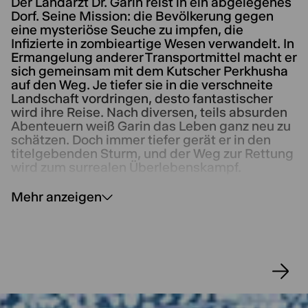
Der Landarzt Dr. Garin reist in ein abgelegenes
Dorf. Seine Mission: die Bevölkerung gegen
eine mysteriöse Seuche zu impfen, die
Infizierte in zombieartige Wesen verwandelt. In
Ermangelung anderer Transportmittel macht er
sich gemeinsam mit dem Kutscher Perkhusha
auf den Weg. Je tiefer sie in die verschneite
Landschaft vordringen, desto fantastischer
wird ihre Reise. Nach diversen, teils absurden
Abenteuern weiß Garin das Leben ganz neu zu
schätzen. Doch immer tiefer gerät er in den
titelgebenden Sturm, und der Weg zur Rettung
wird zum surrealen Überlebenskampf.
Mehr anzeigen
In Serebrennikovs Inszenierung wird der
Schneesturm selbst zur dritten Hauptfigur. Mit
Schauspiel und Musik, Tanz und Live-
Projektionen verwandelt er Sorokins Text in ein
ekstatisches Bühnenerlebnis – vielstimmig,
verführerisch, verstörend. Inmitten eines
rauschhaften Whiteouts entfaltet sich ein
existenzielles Cabaret zwischen Märchen und