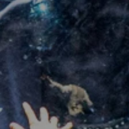
ORLOV
Choreografie
EVGENY KULAGIN, IVAN
ESTEGNEEV
Videodesign
ILYA SHAGALOV
Lichtdesign
SERGEJ KUCHAR
Sounddesign
und Ton
VIACHESLAV KASIANOV
Künstlerische
Produktionsleitung
ALINA
ALESHCHENKO
Dramaturgie
BIRGIT LENGERS,
ANNA SHALASHOVA
Mitarbeit Bühne und
Kostüme
ELIZAWETA VEPRINSKAYA
Live-Musik
MALIKA MAMINOVA
Live-Kamera
FROL
PODLESNYI