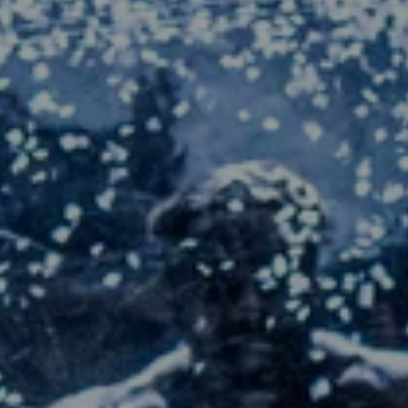
Dystopie und führt das Publikum in einen
sinnlichen Kontrollverlust.
Eine Produktion des Düsseldorfer
Schauspielhauses mit den Salzburger
Festspielen und Kirill & Friends Company
Mit:
FELIX KNOPP, FILIPP AVDEEV, SONJA
BEIẞWENGER, YANG GE, BELENDJWA PETER,
MIKHAIL POLIAKOV, SLAVA SERDIUCHENKO,
VARVARA SHMYKOVA, CLAUDIUS STEFFENS
Regie, Bühne und Kostüm
KIRILL
SEREBRENNIKOV
Bühne und Kostüm
VLAD
OGAY
Musik, Komposition
ALEXANDER
MANOTSKOV
Musikalische Leitung
DANIIL