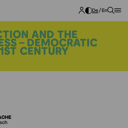
De
En
CTION AND THE
ESS - DEMOCRATIC
21ST CENTURY
ACHE
isch