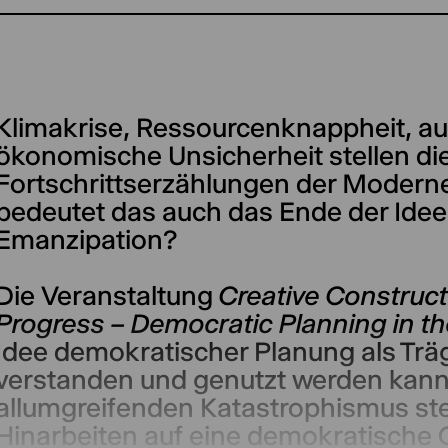
Klimakrise, Ressourcenknappheit, au
ökonomische Unsicherheit stellen di
Fortschrittserzählungen der Modern
bedeutet das auch das Ende der Idee 
Emanzipation?
Die Veranstaltung
Creative Construct
Progress – Democratic Planning in th
Idee demokratischer Planung als Träg
verstanden und genutzt werden kann.
allumgreifenden Katastrophismus st
Hinarbeiten auf eine demokratische 