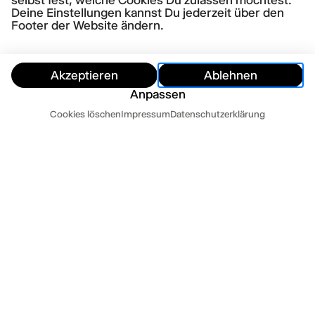
selbst fest, welche Cookies Du zulassen möchtest.
Deine Einstellungen kannst Du jederzeit über den
Footer der Website ändern.
Akzeptieren
Ablehnen
Anpassen
Termine
Cookies löschen
Impressum
Datenschutzerklärung
Ausblenden
TERMINE
Heute
Morgen
ZUR ZEIT SIND KEINE VORSTELLUNGSTERMINE
VERFÜGBAR.
IN KOOPERATION MIT