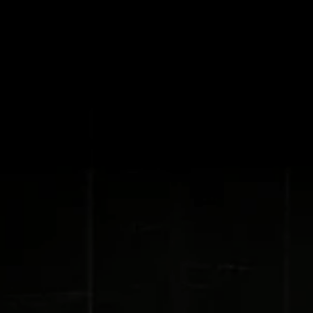
Festivalzone: Wir feiern die Premieren unserer
Theaterprojekte und CLUBS, bringen
unsere Produktionen auf die Bühne und
zeigen, woran wir das ganze Jahr
gearbeitet haben. Freut euch auf spannende
Aufführungen, offene Feedbackformate und
Festivalpartys.