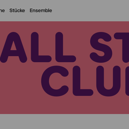
ne
Stücke
Ensemble
ALL S
CLU