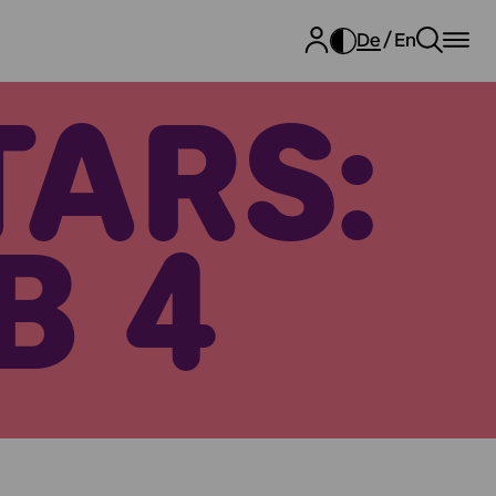
De
En
TARS:
B 4